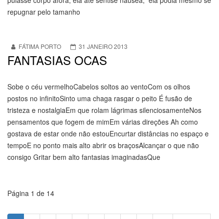
pulasse corpo afora, ela ate sentise nausea, ela podia mesmo se
repugnar pelo tamanho
FÁTIMA PORTO
31 JANEIRO 2013
FANTASIAS OCAS
Sobe o céu vermelhoCabelos soltos ao ventoCom os olhos
postos no infinitoSinto uma chaga rasgar o peito É fusão de
tristeza e nostalgiaEm que rolam lágrimas silenciosamenteNos
pensamentos que fogem de mimEm várias direções Ah como
gostava de estar onde não estouEncurtar distâncias no espaço e
tempoE no ponto mais alto abrir os braçosAlcançar o que não
consigo Gritar bem alto fantasias imaginadasQue
Página 1 de 14