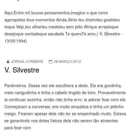
Aqui,Entre mil loucos pensamentos,imagino o que corre
agorapelos teus momentos Ainda,Sinto teu cheiroteu gostoteu
toque Vejo,teu olharteu medoteu sem jeito Ah!que arrepioque
desejoque vontadeque saudade Te queroTe amo.( V. Silvestre -
13/05/1994)
JORNAL O REBATE
08 MARÇO 2012
V. Silvestre
Parâmetros. Dessa vez ele escolhera a dedo. Ela era gordinha,
meio narigudinha e tinha o cabelo tingido de loiro. Provavelmente
ia continuar sozinha, então não tinha erro: ia adorar ficar com ele.
Começaram a conversar, era muito simpática e tinha um jeitinho
meigo. Ficaram apesar dele não ter se empenhado muito. Estava
se garantindo nos dotes físicos dela não serem tão atraentes
para ficar com