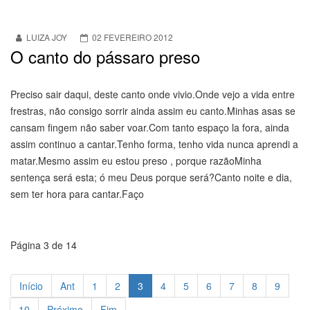
LUIZA JOY
02 FEVEREIRO 2012
O canto do pássaro preso
Preciso sair daqui, deste canto onde vivio.Onde vejo a vida entre
frestras, não consigo sorrir ainda assim eu canto.Minhas asas se
cansam fingem não saber voar.Com tanto espaço la fora, ainda
assim continuo a cantar.Tenho forma, tenho vida nunca aprendi a
matar.Mesmo assim eu estou preso , porque razãoMinha
sentença será esta; ó meu Deus porque será?Canto noite e dia,
sem ter hora para cantar.Faço
Página 3 de 14
Início
Ant
1
2
3
4
5
6
7
8
9
10
Próximo
Fim