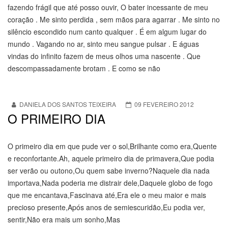
fazendo frágil que até posso ouvir, O bater incessante de meu
coração . Me sinto perdida , sem mãos para agarrar . Me sinto no
silêncio escondido num canto qualquer . É em algum lugar do
mundo . Vagando no ar, sinto meu sangue pulsar . E águas
vindas do infinito fazem de meus olhos uma nascente . Que
descompassadamente brotam . E como se não
DANIELA DOS SANTOS TEIXEIRA
09 FEVEREIRO 2012
O PRIMEIRO DIA
O primeiro dia em que pude ver o sol,Brilhante como era,Quente
e reconfortante.Ah, aquele primeiro dia de primavera,Que podia
ser verão ou outono,Ou quem sabe inverno?Naquele dia nada
importava,Nada poderia me distrair dele,Daquele globo de fogo
que me encantava,Fascinava até,Era ele o meu maior e mais
precioso presente,Após anos de semiescuridão,Eu podia ver,
sentir,Não era mais um sonho,Mas