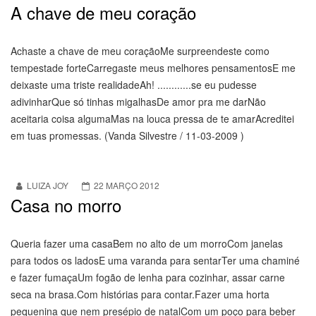
A chave de meu coração
Achaste a chave de meu coraçãoMe surpreendeste como
tempestade forteCarregaste meus melhores pensamentosE me
deixaste uma triste realidadeAh! ............se eu pudesse
adivinharQue só tinhas migalhasDe amor pra me darNão
aceitaria coisa algumaMas na louca pressa de te amarAcreditei
em tuas promessas. (Vanda Silvestre / 11-03-2009 )
LUIZA JOY
22 MARÇO 2012
Casa no morro
Queria fazer uma casaBem no alto de um morroCom janelas
para todos os ladosE uma varanda para sentarTer uma chaminé
e fazer fumaçaUm fogão de lenha para cozinhar, assar carne
seca na brasa.Com histórias para contar.Fazer uma horta
pequenina que nem presépio de natalCom um poço para beber