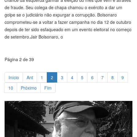
chance da esquerda ganhar a eleição do mês que vem é através
de fraude. Seu colega de chapa chamou o exército a dar um
golpe se o judiciário não expurgar a corrupção. Bolsonaro
comprometeu-se a voltar a fazer campanha no dia 12 de outubro
depois de ter sido esfaqueado em um evento eleitoral no começo
de setembro.Jair Bolsonaro, o
Página 2 de 39
Início
Ant
1
2
3
4
5
6
7
8
9
10
Próximo
Fim