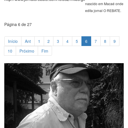
nascido em Macaé onde
edita jornal O REBATE.
Página 6 de 27
Início
Ant
1
2
3
4
5
6
7
8
9
10
Próximo
Fim