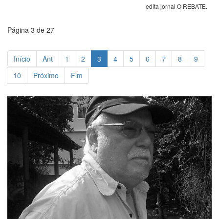
edita jornal O REBATE.
Página 3 de 27
Início
Ant
1
2
3
4
5
6
7
8
9
10
Próximo
Fim