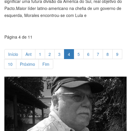
significar uma futura divisão da América do Sul, real objetivo do
Pacto.Maior líder latino-americano na chefia de um governo de
esquerda, Morales encontrou-se com Lula e
Página 4 de 11
Início
Ant
1
2
3
4
5
6
7
8
9
10
Próximo
Fim