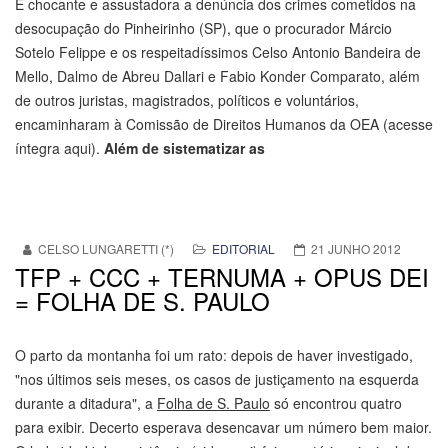
É chocante e assustadora a denúncia dos crimes cometidos na
desocupação do Pinheirinho (SP), que o procurador Márcio
Sotelo Felippe e os respeitadíssimos Celso Antonio Bandeira de
Mello, Dalmo de Abreu Dallari e Fabio Konder Comparato, além
de outros juristas, magistrados, políticos e voluntários,
encaminharam à Comissão de Direitos Humanos da OEA (acesse
íntegra aqui).
Além de sistematizar as
CELSO LUNGARETTI (*)
EDITORIAL
21 JUNHO 2012
TFP + CCC + TERNUMA + OPUS DEI
= FOLHA DE S. PAULO
O parto da montanha foi um rato: depois de haver investigado,
"nos últimos seis meses, os casos de justiçamento na esquerda
durante a ditadura", a
Folha de S. Paulo
só encontrou quatro
para exibir. Decerto esperava desencavar um número bem maior.