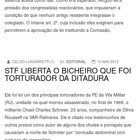
sistema aceita como tais. Como era esperado, vergou-se à
pressão dos congressistas reacionários, que impuseram a
condição de que nenhum antigo resistente integrasse o
colegiado. O infame art. 2º, cuja inclusão eles exigiram para
permitirem a aprovação da lei instituindo a Comissão,
CELSO LUNGARETTI (*)
EDITORIAL
10 MAI 2012
STF LIBERTA O BICHEIRO QUE FOI
TORTURADOR DA DITADURA
Ele foi toi um dos principais torturadores da PE da Vila Militar
(RJ), unidade na qual morreu assassinado, no final de 1969, o
militante Chael Charles Schreier, 23 anos, companheiro de Dilma
Rousseff na VAR-Palmares. Ele é citado nos testemunhos de
outros presos como autor de alguns dos chutes e pontapés que
causaram a morte de Schreier por “contusão abdominal com
rupturas do mesocólon