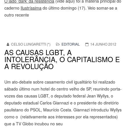
O lado 'dark' da resistência
(vide aqui) foi a matéria principal do
caderno
Ilustríssima
do último domingo (17). Veio somar-se a
outro recente
CELSO LUNGARETTI (*)
EDITORIAL
14 JUNHO 2012
AS CAUSAS LGBT, A
INTOLERÂNCIA, O CAPITALISMO E
A REVOLUÇÃO
Um ato-debate sobre casamento civil igualitário foi realizado
sábado último num hotel do centro velho de SP, reunindo porta-
vozes das causas LGBT, o deputado federal Jean Wyllys, o
deputado estadual Carlos Giannazi e o presidente do diretório
paulistano do PSOL, Maurício Costa. Giannazi introduziu Wyllys
como o (relativamente aos interesses por ela representados)
que a TV Globo incubou no seu