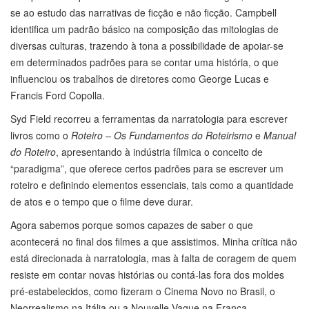
se ao estudo das narrativas de ficção e não ficção. Campbell
identifica um padrão básico na composição das mitologias de
diversas culturas, trazendo à tona a possibilidade de apoiar-se
em determinados padrões para se contar uma história, o que
influenciou os trabalhos de diretores como George Lucas e
Francis Ford Copolla.
Syd Field recorreu a ferramentas da narratologia para escrever
livros como o
Roteiro – Os Fundamentos do Roteirismo
e
Manual
do Roteiro
, apresentando à indústria fílmica o conceito de
“paradigma”, que oferece certos padrões para se escrever um
roteiro e definindo elementos essenciais, tais como a quantidade
de atos e o tempo que o filme deve durar.
Agora sabemos porque somos capazes de saber o que
acontecerá no final dos filmes a que assistimos. Minha crítica não
está direcionada à narratologia, mas à falta de coragem de quem
resiste em contar novas histórias ou contá-las fora dos moldes
pré-estabelecidos, como fizeram o Cinema Novo no Brasil, o
Neorrealismo na Itália ou a Nouvelle Vague na França.