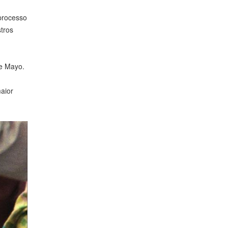
processo
tros
de Mayo.
maior