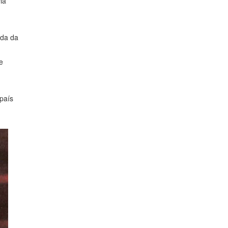
ia
ada da
e
 país