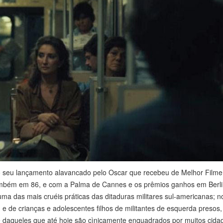
 o seu lançamento alavancado pelo Oscar que recebeu de Melhor Filme
também em 86, e com a Palma de Cannes e os prêmios ganhos em Berl
ma das mais cruéis práticas das ditaduras militares sul-americanas; n
e de crianças e adolescentes filhos de militantes de esquerda presos,
 e daqueles que até hoje são cìnicamente enquadrados por muitos cida