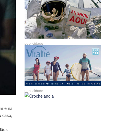
publicidade
publicidade
im e na
o caso,
dãos