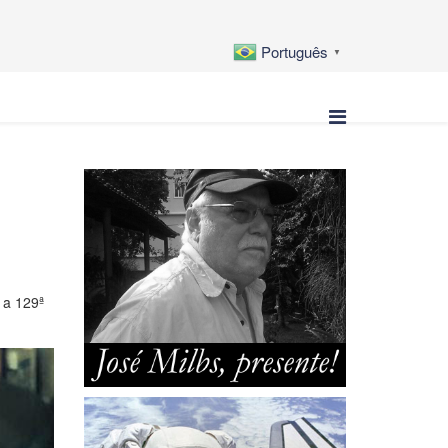
Português
▼
 a 129ª