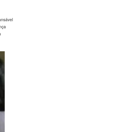
ansável
ança
a