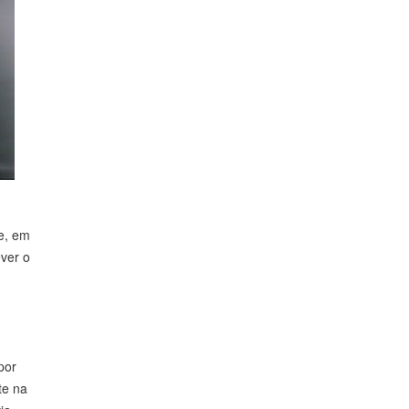
de, em
ever o
por
te na