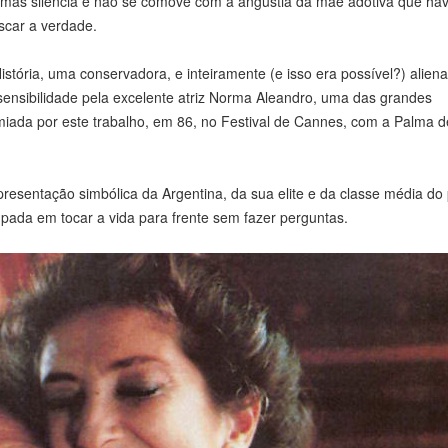
mas silencia e não se comove com a angústia da mãe adotiva que hav
scar a verdade.
stória, uma conservadora, e inteiramente (e isso era possível?) alien
 sensibilidade pela excelente atriz Norma Aleandro, uma das grandes
emiada por este trabalho, em 86, no Festival de Cannes, com a Palma d
presentação simbólica da Argentina, da sua elite e da classe média do
ada em tocar a vida para frente sem fazer perguntas.