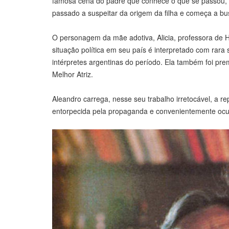
famosa cena do padre que conhece o que se passou, 
passado a suspeitar da origem da filha e começa a bu
O personagem da mãe adotiva, Alicia, professora de Hi
situação política em seu país é interpretado com rara
intérpretes argentinas do período. Ela também foi pr
Melhor Atriz.
Aleandro carrega, nesse seu trabalho irretocável, a re
entorpecida pela propaganda e convenientemente ocup