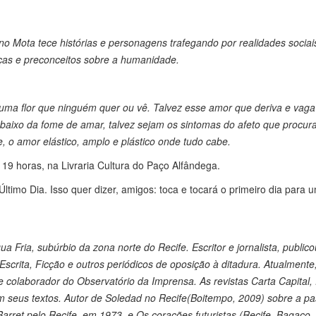
no Mota tece histórias e personagens trafegando por realidades sociai
tiças e preconceitos sobre a humanidade.
ma flor que ninguém quer ou vê. Talvez esse amor que deriva e vaga
aixo da fome de amar, talvez sejam os sintomas do afeto que procur
 o amor elástico, amplo e plástico onde tudo cabe.
19 horas, na Livraria Cultura do Paço Alfândega.
Último Dia. Isso quer dizer, amigos: toca e tocará o primeiro dia para 
a Fria, subúrbio da zona norte do Recife. Escritor e jornalista, publico
scrita, Ficção e outros periódicos de oposição à ditadura. Atualmente
e colaborador do Observatório da Imprensa. As revistas Carta Capital
m seus textos. Autor de Soledad no Recife(Boitempo, 2009) sobre a 
arret pelo Recife, em 1973, e Os corações futuristas (Recife, Bagaço,