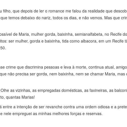
 filho, que depois de ler o romance me falou da realidade que descobr
s que temos debaixo do nariz, todos os dias, e não vemos. Mas que cr
ossível de Maria, mulher gorda, baixinha, semianalfabeta, no Recife d
os: ser mulher, gorda e baixinha, tida como albacora, em um Recife tã
 50.
se crime que discrimina pessoas e leva à morte, continua atual, amigo
que não precisa ser gorda, nem baixinha, nem se chamar Maria, mas 
. Olhe as vizinhas, as empregadas domésticas, as faxineiras, as balconis
to, quantas Marias!
tá entre a intenção de ser revanche contra uma ordem odiosa e a pret
ue nele empreguei as minhas melhores forças e reservas.