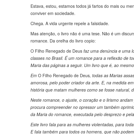
Estava, estou, estamos todos já fartos do mais ou me
conviver em sociedade.
Chega. A vida urgente repele a falsidade.
Mas atenção, o livro não é uma tese. Não é um discu
romance. Da orelha do livro copio:
O Filho Renegado de Deus
faz uma denúncia e uma lo
classes no Brasil. É um romance para a reflexão de 
Maria das páginas a seguir. Um livro que é, ao mesm
Em
O Filho Renegado de Deus
, todas as Marias assa
amorosa, pelo poder criador da arte. E, na medida e
história que matam mulheres como se fosse natural, 
Neste romance, o ajuste, o coração e o lirismo anda
procura compreender no opressor um também oprimido
da Maria do romance, executada pelo desprezo e pela 
Este livro fala para as mulheres violentadas, para 
E fala também para todos os homens, que não podem 