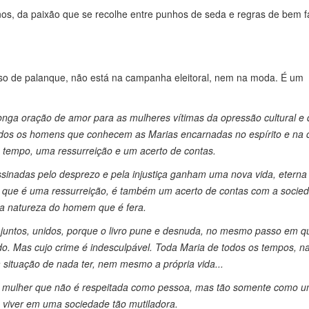
nos, da paixão que se recolhe entre punhos de seda e regras de bem f
rso de palanque, não está na campanha eleitoral, nem na moda. É um
nga oração de amor para as mulheres vítimas da opressão cultural e 
todos os homens que conhecem as Marias encarnadas no espírito e na 
o tempo, uma ressurreição e um acerto de contas.
ssinadas pelo desprezo e pela injustiça ganham uma nova vida, eterna
m que é uma ressurreição, é também um acerto de contas com a socie
da natureza do homem que é fera.
m juntos, unidos, porque o livro pune e desnuda, no mesmo passo em q
. Mas cujo crime é indesculpável. Toda Maria de todos os tempos, n
situação de nada ter, nem mesmo a própria vida...
toda mulher que não é respeitada como pessoa, mas tão somente como u
viver em uma sociedade tão mutiladora.