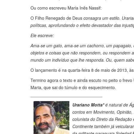
Ou como escreveu Maria Inês Nassif:
O Filho Renegado de Deus
consagra um estilo. Uraria
políticas, aprofundando o efeito devastador das injus
Ele escreve:
Ama-se um gato, ama-se um cachorro, um papagaio, u
objetos e coisas que não respondem, ou respondem ab
mundo um indivíduo que lhe responda. Ou, quem sabe,
O lançamento é na quarta-feira 8 de maio de 2013, às 
Termino agora o texto e ainda escuto no peito o frevo 
Maria, que sai do túmulo e do esquecimento.
______________________________
Urariano Motta*
é natural de Águ
contos em Movimento, Opinião, E
colunista do Direto da Redação 
Continente também já veiculara
da militante paraguaia Soledad B