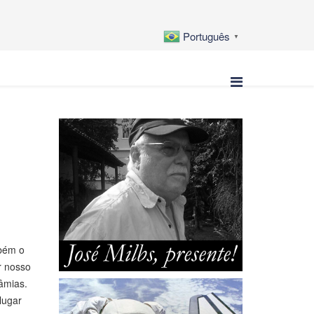
Português
▼
mbém o
r nosso
fâmias.
lugar