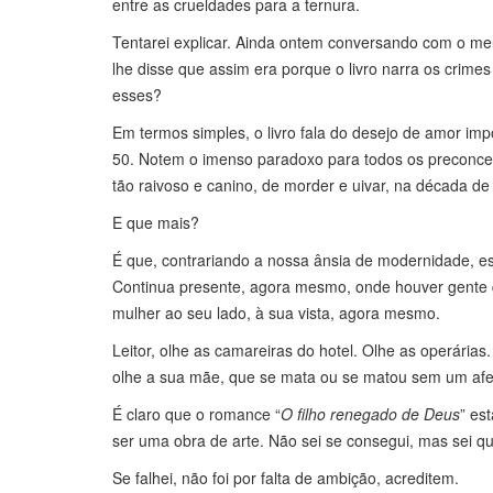
entre as crueldades para a ternura.
Tentarei explicar. Ainda ontem conversando com o meu
lhe disse que assim era porque o livro narra os crime
esses?
Em termos simples, o livro fala do desejo de amor imp
50. Notem o imenso paradoxo para todos os preconceit
tão raivoso e canino, de morder e uivar, na década de
E que mais?
É que, contrariando a nossa ânsia de modernidade, es
Continua presente, agora mesmo, onde houver gente 
mulher ao seu lado, à sua vista, agora mesmo.
Leitor, olhe as camareiras do hotel. Olhe as operárias
olhe a sua mãe, que se mata ou se matou sem um afe
É claro que o romance “
O filho renegado de Deus
” es
ser uma obra de arte. Não sei se consegui, mas sei q
Se falhei, não foi por falta de ambição, acreditem.