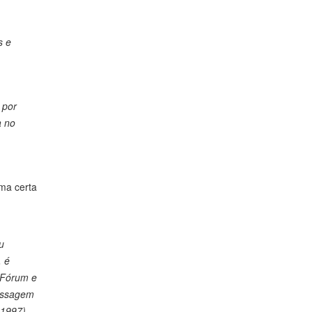
s e
 por
a no
uma certa
u
, é
, Fórum e
passagem
 1997).