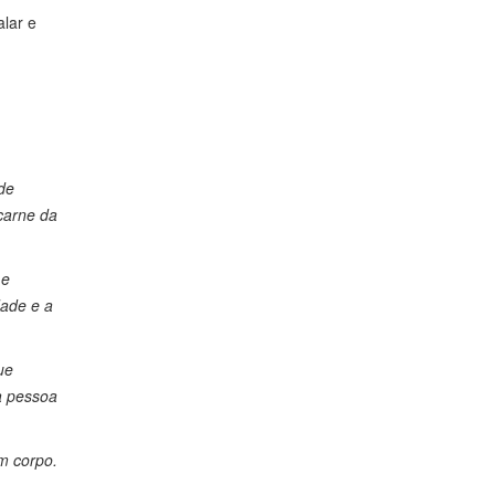
alar e
de
carne da
 e
dade e a
ue
a pessoa
m corpo.