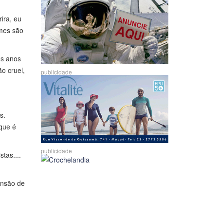
ira, eu
imes são
os anos
o cruel,
publicidade
s.
que é
publicidade
tas....
ensão de