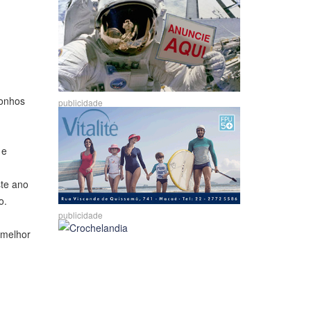
sonhos
publicidade
 e
ste ano
o.
publicidade
 melhor