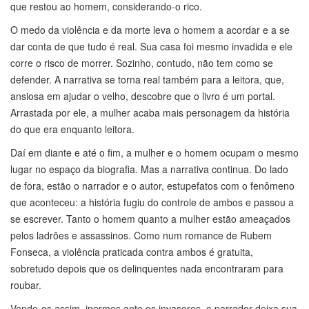
que restou ao homem, considerando-o rico.
O medo da violência e da morte leva o homem a acordar e a se
dar conta de que tudo é real. Sua casa foi mesmo invadida e ele
corre o risco de morrer. Sozinho, contudo, não tem como se
defender. A narrativa se torna real também para a leitora, que,
ansiosa em ajudar o velho, descobre que o livro é um portal.
Arrastada por ele, a mulher acaba mais personagem da história
do que era enquanto leitora.
Daí em diante e até o fim, a mulher e o homem ocupam o mesmo
lugar no espaço da biografia. Mas a narrativa continua. Do lado
de fora, estão o narrador e o autor, estupefatos com o fenômeno
que aconteceu: a história fugiu do controle de ambos e passou a
se escrever. Tanto o homem quanto a mulher estão ameaçados
pelos ladrões e assassinos. Como num romance de Rubem
Fonseca, a violência praticada contra ambos é gratuita,
sobretudo depois que os delinquentes nada encontraram para
roubar.
Vendo-os assim, inermes ante os invasores, o narrador deixa sua