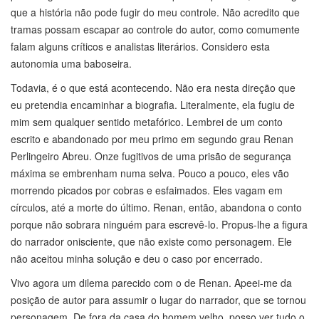
que a história não pode fugir do meu controle. Não acredito que
tramas possam escapar ao controle do autor, como comumente
falam alguns críticos e analistas literários. Considero esta
autonomia uma baboseira.
Todavia, é o que está acontecendo. Não era nesta direção que
eu pretendia encaminhar a biografia. Literalmente, ela fugiu de
mim sem qualquer sentido metafórico. Lembrei de um conto
escrito e abandonado por meu primo em segundo grau Renan
Perlingeiro Abreu. Onze fugitivos de uma prisão de segurança
máxima se embrenham numa selva. Pouco a pouco, eles vão
morrendo picados por cobras e esfaimados. Eles vagam em
círculos, até a morte do último. Renan, então, abandona o conto
porque não sobrara ninguém para escrevê-lo. Propus-lhe a figura
do narrador onisciente, que não existe como personagem. Ele
não aceitou minha solução e deu o caso por encerrado.
Vivo agora um dilema parecido com o de Renan. Apeei-me da
posição de autor para assumir o lugar do narrador, que se tornou
personagem. De fora da casa do homem velho, posso ver tudo o