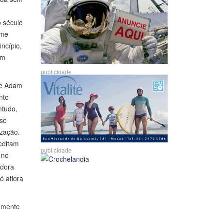
o século
ume
ncípio,
om
publicidade
y e Adam
nto
ntudo,
sso
ização.
reditam
publicidade
 no
adora
ó aflora
damente