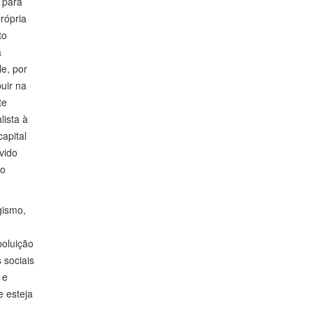
z para
rópria
to
a
le, por
uir na
te
lista à
apital
vido
do
gismo,
poluição
 sociais
 e
e esteja