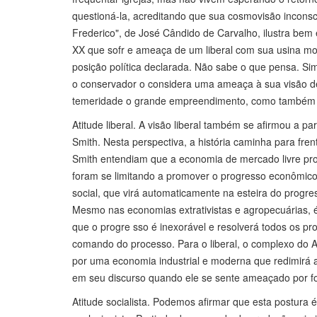
questioná-la, acreditando que sua cosmovisão inconsc
Frederico", de José Cândido de Carvalho, ilustra bem
XX que sofr e ameaça de um liberal com sua usina mo
posição política declarada. Não sabe o que pensa. S
o conservador o considera uma ameaça à sua visão de
temeridade o grande empreendimento, como também o 
Atitude liberal. A visão liberal também se afirmou a 
Smith. Nesta perspectiva, a história caminha para fr
Smith entendiam que a economia de mercado livre prom
foram se limitando a promover o progresso econômico
social, que virá automaticamente na esteira do progr
Mesmo nas economias extrativistas e agropecuárias, é 
que o progre sso é inexorável e resolverá todos os p
comando do processo. Para o liberal, o complexo do 
por uma economia industrial e moderna que redimirá a 
em seu discurso quando ele se sente ameaçado por fo
Atitude socialista. Podemos afirmar que esta postura