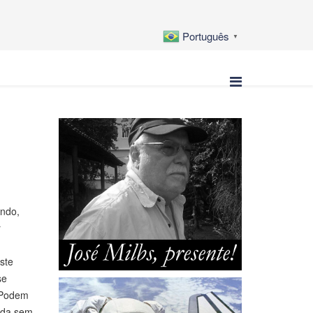
Português
▼
undo,
r
ste
se
. Podem
vida sem