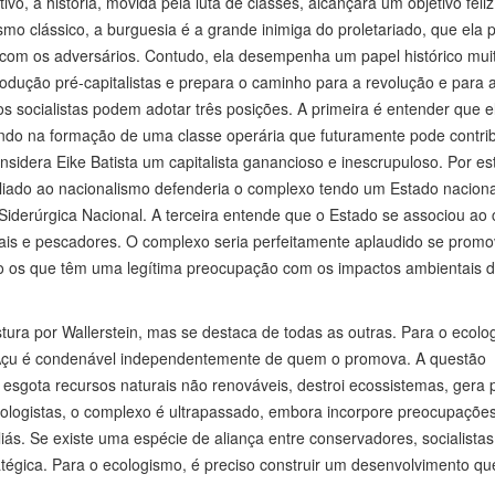
vo, a história, movida pela luta de classes, alcançará um objetivo feli
o clássico, a burguesia é a grande inimiga do proletariado, que ela p
a com os adversários. Contudo, ela desempenha um papel histórico mui
dução pré-capitalistas e prepara o caminho para a revolução e para 
os socialistas podem adotar três posições. A primeira é entender que e
dando na formação de uma classe operária que futuramente pode contrib
dera Eike Batista um capitalista ganancioso e inescrupuloso. Por es
aliado ao nacionalismo defenderia o complexo tendo um Estado naciona
iderúrgica Nacional. A terceira entende que o Estado se associou ao c
rais e pescadores. O complexo seria perfeitamente aplaudido se promo
ão os que têm uma legítima preocupação com os impactos ambientais 
tura por Wallerstein, mas se destaca de todas as outras. Para o ecolo
do Açu é condenável independentemente de quem o promova. A questão
esgota recursos naturais não renováveis, destroi ecossistemas, gera 
ecologistas, o complexo é ultrapassado, embora incorpore preocupações
iás. Se existe uma espécie de aliança entre conservadores, socialistas
ratégica. Para o ecologismo, é preciso construir um desenvolvimento qu