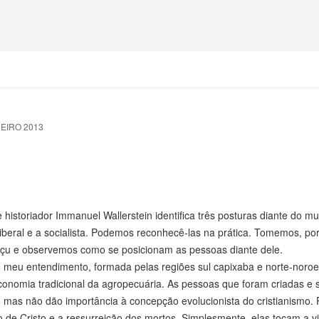
NEIRO 2013
 historiador Immanuel Wallerstein identifica três posturas diante do m
liberal e a socialista. Podemos reconhecê-las na prática. Tomemos, po
o Açu e observemos como se posicionam as pessoas diante dele.
 meu entendimento, formada pelas regiões sul capixaba e norte-noroe
onomia tradicional da agropecuária. As pessoas que foram criadas e 
 mas não dão importância à concepção evolucionista do cristianismo
o de Cristo e a ressurreição dos mortos. Simplesmente, elas tocam a 