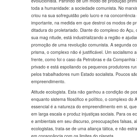
evolucionista. Partindo de um modo de produção primiti
toda a humanidade: a sociedade comunista. No marxism
criou na sua sofreguidão pelo lucro e na concorrênci
importante, na medida em que destroi os modos de pro
ditadura do proletariado. Diante do complexo do Açu, 
sua mag nitude, está industrializando a região e aju
promoção de uma revolução comunista. A segunda consi
prisma, o complexo não é justificável. Um socialismo 
frente, como foi o caso da Petrobras e da Companhia S
privado e está espoliando os pequenos produtores ru
pelos trabalhadores num Estado socialista. Poucos s
empreendimento.
Atitude ecologista. Esta não ganhou a condição de pos
enquanto sistema filosófico e político, o complexo 
essencial é a natureza do empreendimento em si, que 
em larga escala e produz injustiças sociais. Para os 
e ambientais em seu discurso, preocupações falsas, al
ecologistas, trata-se de uma aliança tática, e não est
em consonância com os limites do planeta.