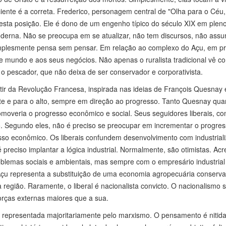
iente é a correta. Frederico, personagem central de "Olha para o Céu,
 esta posição. Ele é dono de um engenho típico do século XIX em plen
derna. Não se preocupa em se atualizar, não tem discursos, não ass
implesmente pensa sem pensar. Em relação ao complexo do Açu, em pri
 mundo e aos seus negócios. Não apenas o ruralista tradicional vê c
pescador, que não deixa de ser conservador e corporativista.
partir da Revolução Francesa, inspirada nas ideias de François Quesna
ente e para o alto, sempre em direção ao progresso. Tanto Quesnay qua
overia o progresso econômico e social. Seus seguidores liberais, co
. Segundo eles, não é preciso se preocupar em incrementar o progre
esso econômico. Os liberais confundem desenvolvimento com industrial
preciso implantar a lógica industrial. Normalmente, são otimistas. Ac
roblemas sociais e ambientais, mas sempre com o empresário industrial
Açu representa a substituição de uma economia agropecuária conserv
região. Raramente, o liberal é nacionalista convicto. O nacionalismo s
rças externas maiores que a sua.
 é representada majoritariamente pelo marxismo. O pensamento é niti