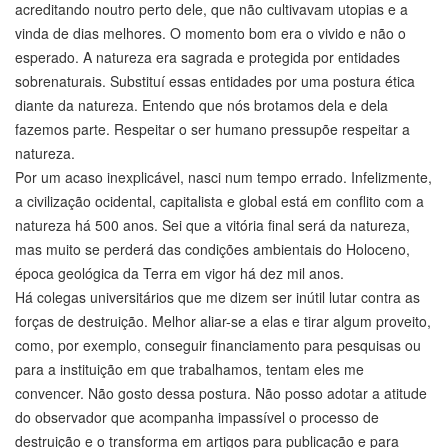
acreditando noutro perto dele, que não cultivavam utopias e a
vinda de dias melhores. O momento bom era o vivido e não o
esperado. A natureza era sagrada e protegida por entidades
sobrenaturais. Substituí essas entidades por uma postura ética
diante da natureza. Entendo que nós brotamos dela e dela
fazemos parte. Respeitar o ser humano pressupõe respeitar a
natureza.
Por um acaso inexplicável, nasci num tempo errado. Infelizmente,
a civilização ocidental, capitalista e global está em conflito com a
natureza há 500 anos. Sei que a vitória final será da natureza,
mas muito se perderá das condições ambientais do Holoceno,
época geológica da Terra em vigor há dez mil anos.
Há colegas universitários que me dizem ser inútil lutar contra as
forças de destruição. Melhor aliar-se a elas e tirar algum proveito,
como, por exemplo, conseguir financiamento para pesquisas ou
para a instituição em que trabalhamos, tentam eles me
convencer. Não gosto dessa postura. Não posso adotar a atitude
do observador que acompanha impassível o processo de
destruição e o transforma em artigos para publicação e para