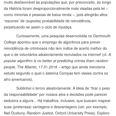
muito desfavorável às populações que, por preconceito, ao longo
da História foram desproporcionalmente mais visadas pela lei –
como minorias e pessoas de baixa renda –, pois atingirão altos
“escores” de (suposta) probabilidade de reincidência,
perpetuando-se assim o ciclo de injustiça.
Curiosamente, uma pesquisa desenvolvida no Dartmouth
College apontou que o emprego de algoritmos para prever
reincidência de criminosos não tem índice de acerto melhor do
que o de voluntários
aleatoriamente
recrutados na internet! (cf.
A
popular algorithm is no better at predicting crimes tham random
people,
The Atlantic, 17.01.2018 – artigo que ainda menciona
estudo segundo o qual o sistema Compas tem vieses contra os
afro-americanos).
Sublinhei o termo
aleatoriamente.
A ideia de “tirar o peso
da responsabilidade” por nossos atos e decisões pode parecer
sedutora a alguns... Há trabalhos, inclusive, que buscam mapear
suas (pretensas) vantagens e desvantagens (ver, por exemplo,
Neil Duxbury,
Random Justice,
Oxford University Press). Exploro