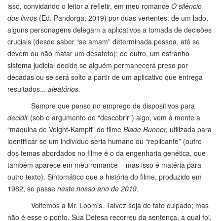
isso, convidando o leitor a refletir, em meu romance
O silêncio
dos livros
(Ed. Pandorga, 2019) por duas vertentes: de um lado,
alguns personagens delegam a aplicativos a tomada de decisões
cruciais (desde saber “se amam” determinada pessoa, até se
devem ou não matar um desafeto); de outro, um estranho
sistema judicial decide se alguém permanecerá preso por
décadas ou se será solto a partir de um aplicativo que entrega
resultados...
aleatórios.
Sempre que penso no emprego de dispositivos para
decidir
(sob o argumento de “descobrir”) algo, vem à mente a
“máquina de Voight-Kampff” do filme
Blade Runner,
utilizada para
identificar se um indivíduo seria humano ou “replicante” (outro
dos temas abordados no filme é o da engenharia genética, que
também aparece em meu romance – mas isso é matéria para
outro texto). Sintomático que a história do filme, produzido em
1982, se passe
neste nosso ano de 2019
.
Voltemos a Mr. Loomis. Talvez seja de fato culpado; mas
não é esse o ponto. Sua Defesa recorreu da sentença, a qual foi,