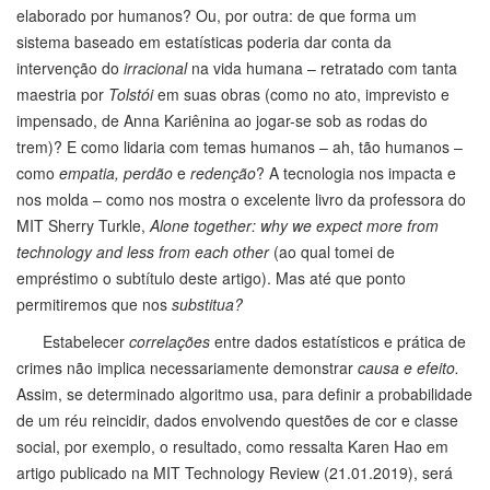
elaborado por humanos? Ou, por outra: de que forma um
sistema baseado em estatísticas poderia dar conta da
intervenção do
irracional
na vida humana – retratado com tanta
maestria por
Tolstói
em suas obras (como no ato, imprevisto e
impensado, de Anna Kariênina ao jogar-se sob as rodas do
trem)? E como lidaria com temas humanos – ah, tão humanos –
como
empatia, perdão
e
redenção
? A tecnologia nos impacta e
nos molda – como nos mostra o excelente livro da professora do
MIT Sherry Turkle,
Alone together: why we expect more from
technology and less from each other
(ao qual tomei de
empréstimo o subtítulo deste artigo). Mas até que ponto
permitiremos que nos
substitua?
Estabelecer
correlações
entre dados estatísticos e prática de
crimes não implica necessariamente demonstrar
causa e efeito.
Assim, se determinado algoritmo usa, para definir a probabilidade
de um réu reincidir, dados envolvendo questões de cor e classe
social, por exemplo, o resultado, como ressalta Karen Hao em
artigo publicado na MIT Technology Review (21.01.2019), será