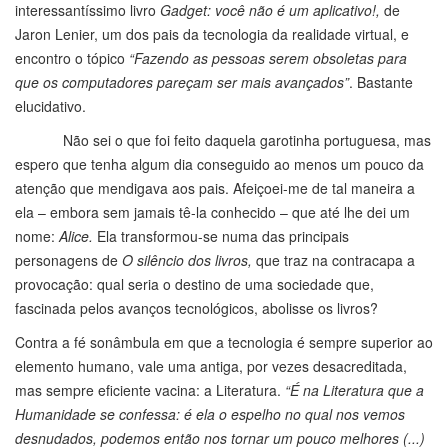
interessantíssimo livro
Gadget: você não é um aplicativo!,
de
Jaron Lenier, um dos pais da tecnologia da realidade virtual, e
encontro o tópico
“Fazendo as pessoas serem obsoletas para
que os computadores pareçam ser mais avançados”
. Bastante
elucidativo.
Não sei o que foi feito daquela garotinha portuguesa, mas
espero que tenha algum dia conseguido ao menos um pouco da
atenção que mendigava aos pais. Afeiçoei-me de tal maneira a
ela – embora sem jamais tê-la conhecido – que até lhe dei um
nome:
Alice.
Ela transformou-se numa das principais
personagens de
O silêncio dos livros,
que traz na contracapa a
provocação: qual seria o destino de uma sociedade que,
fascinada pelos avanços tecnológicos, abolisse os livros?
Contra a fé sonâmbula em que a tecnologia é sempre superior ao
elemento humano, vale uma antiga, por vezes desacreditada,
mas sempre eficiente vacina: a Literatura.
“É na Literatura que a
Humanidade se confessa: é ela o espelho no qual nos vemos
desnudados, podemos então nos tornar um pouco melhores (...)