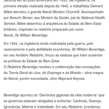
Security Act
ao povo americano em 1935. Na Inglaterra, na
primeira eleição realizada depois de 1945, o trabalhista Clement
Attlee derrotou o grande liberal Winston Churchill. Acompanhado
por Aneurin Bevan, seu Ministro da Saúde, pai do
National Health
Service
, Attlee desenhou a arquitetura do Estado do Bem-Estar
britânico, inspirado no relatório preparado por outro
liberal,
Sir
William Beveridge.
Em 1942, na Inglaterra ainda maltratada pela guerra, pelo
racionamento e pela debilidade econômica,
Sir
William Beveridge,
em seu lendário
Relatório
, fincou as estacas que iriam sustentar
as políticas do Estado do Bem-Estar.
O
Relatório
Beveridge
recebeu a colaboração das concepções
da
Teoria Geral do Juro, do Emprego e da Moeda
– obra magna
do liberal, porém iconoclasta, John Maynard Keynes.
Beveridge apontou os “Demônios gigantes da vida moderna” que
os governos estavam obrigados a enfrentar: Carência, Doença,
Ignorância, Miséria e Inatividade. Em seu
Relatório
, proclamou