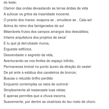
do leste;
Clamor das ondas devastando as terras áridas de vida
A sufocar os gritos da insanidade inocente.
O pranto dos mares: evapora-se , emudece-se , Cala-se!
Acima do reino dos famigerados do sul
Miseráveis frutos dos campos amargos dos desvalidos;
Infame arquitetura dos projetos de seca!
E tu que já derrubaste muros,
Ergueste edifícios,
Desvendaste o segredo da vida,
Aventurando-se nos limites do espaço infinito,
Permaneces imóvel no ponto áureo da direção do oeste!
De pé ante a estátua dos cavaleiros de bronze;
Buscas o reluzido brilho perdido
Enquanto contemplas os raios de outrora!
Simplesmente ali ressecaste tuas vistas;
E apenas permites que a chuva escorra,
Suavemente, por dentre as cicatrizes do teu rosto de choro.