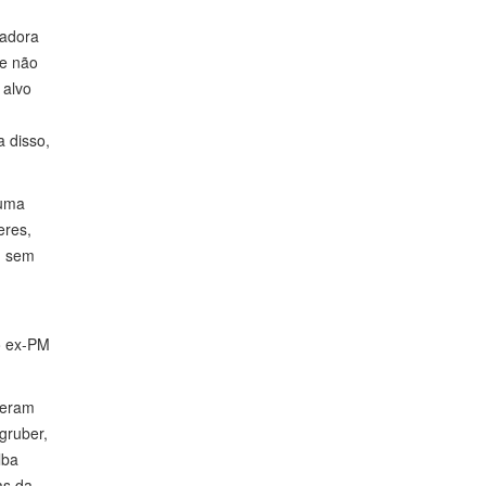
eadora
le não
 alvo
a disso,
 uma
eres,
, sem
 o ex-PM
veram
gruber,
lba
as da