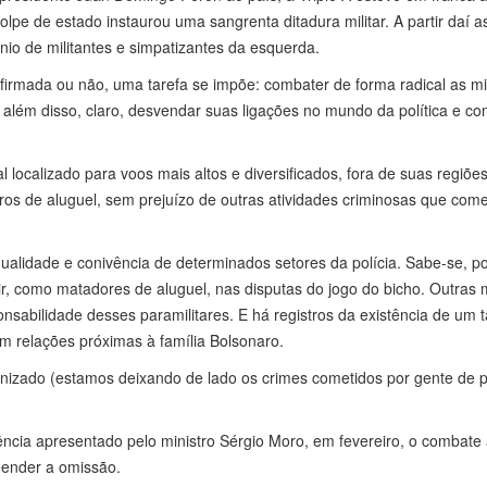
lpe de estado instaurou uma sangrenta ditadura militar. A partir daí a
io de militantes e simpatizantes da esquerda.
irmada ou não, uma tarefa se impõe: combater de forma radical as mil
, além disso, claro, desvendar suas ligações no mundo da política e c
l localizado para voos mais altos e diversificados, fora de suas regiõe
leiros de aluguel, sem prejuízo de outras atividades criminosas que co
ualidade e conivência de determinados setores da polícia. Sabe-se, p
ir, como matadores de aluguel, nas disputas do jogo do bicho. Outras 
sabilidade desses paramilitares. E há registros da existência de um t
om relações próximas à família Bolsonaro.
nizado (estamos deixando de lado os crimes cometidos por gente de p
ncia apresentado pelo ministro Sérgio Moro, em fevereiro, o combate
reender a omissão.