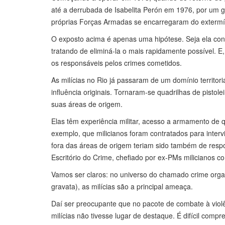
até a derrubada de Isabelita Perón em 1976, por um go
próprias Forças Armadas se encarregaram do extermín
O exposto acima é apenas uma hipótese. Seja ela conf
tratando de eliminá-la o mais rapidamente possível. E
os responsáveis pelos crimes cometidos.
As milícias no Rio já passaram de um domínio territoria
influência originais. Tornaram-se quadrilhas de pisto
suas áreas de origem.
Elas têm experiência militar, acesso a armamento de q
exemplo, que milicianos foram contratados para interv
fora das áreas de origem teriam sido também de respon
Escritório do Crime, chefiado por ex-PMs milicianos c
Vamos ser claros: no universo do chamado crime orga
gravata), as milícias são a principal ameaça.
Daí ser preocupante que no pacote de combate à violê
milícias não tivesse lugar de destaque. É difícil comp