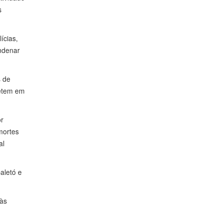
s
ícias,
ondenar
s de
metem em
or
mortes
al
aletó e
 às