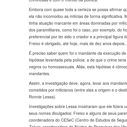
Embora com quase toda a certeza se possa afirmar qu
ela não incomodou as milícias de forma significativa. M
tinha atuação marcante em áreas dominadas por milíc
dos paramilitares, como foi o caso, por exemplo, do 
preferencial por ter sido o criador e a principal figur
Freixo é obrigado, até hoje, mais de dez anos depois,
É preciso saber quem foi o mandante da execução de M
hipótese levantada pela polícia: a de que o crime teri
negros ou homossexuais. Aliás, esta hipótese é côm
mandantes.
Assim, a investigação deve, agora, levar aos mandant
cometidos por milicianos (entre eles a origem e o des
Ronnie Lessa).
Investigações sobre Lessa mostraram que ele fizera u
seus nomes divulgados: Freixo e alguns de seus parent
coordenadora do CESeC (Centro de Estudos de Segur
Zaluar, coordenadora do Núcleo de Pesquisas das Violê