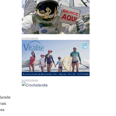
publicidade
publicidade
arielle
mais
ões