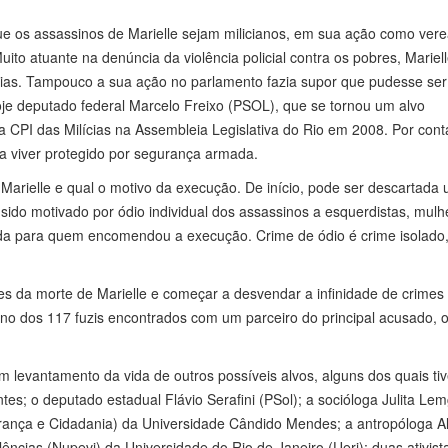
e os assassinos de Marielle sejam milicianos, em sua ação como ver
uito atuante na denúncia da violência policial contra os pobres, Mariel
ias. Tampouco a sua ação no parlamento fazia supor que pudesse ser
hoje deputado federal Marcelo Freixo (PSOL), que se tornou um alvo
a da CPI das Milícias na Assembleia Legislativa do Rio em 2008. Por cont
 a viver protegido por segurança armada.
arielle e qual o motivo da execução. De início, pode ser descartada
a sido motivado por ódio individual dos assassinos a esquerdistas, mulh
oda para quem encomendou a execução. Crime de ódio é crime isolado
es da morte de Marielle e começar a desvendar a infinidade de crimes
tino dos 117 fuzis encontrados com um parceiro do principal acusado,
m levantamento da vida de outros possíveis alvos, alguns dos quais ti
es; o deputado estadual Flávio Serafini (PSol); a socióloga Julita Lem
ança e Cidadania) da Universidade Cândido Mendes; a antropóloga A
ncias (Nupevi) da Universidade do Rio de Janeiro (Uerj); duas ativist