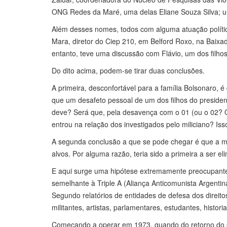
ONG Redes da Maré, uma delas Eliane Souza Silva; um
Além desses nomes, todos com alguma atuação polític
Mara, diretor do Ciep 210, em Belford Roxo, na Baixa
entanto, teve uma discussão com Flávio, um dos filhos
Do dito acima, podem-se tirar duas conclusões.
A primeira, desconfortável para a família Bolsonaro, 
que um desafeto pessoal de um dos filhos do presidente
deve? Será que, pela desavença com o 01 (ou o 02? O
entrou na relação dos investigados pelo miliciano? Iss
A segunda conclusão a que se pode chegar é que a mort
alvos. Por alguma razão, teria sido a primeira a ser el
E aqui surge uma hipótese extremamente preocupante
semelhante à Triple A (Aliança Anticomunista Argentina
Segundo relatórios de entidades de defesa dos direit
militantes, artistas, parlamentares, estudantes, histori
Começando a operar em 1973, quando do retorno do pr