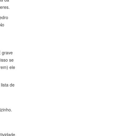
eres.
Pedro
 No
É grave
 isso se
rem) ele
lista de
izinho.
tividade