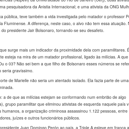
a pesquisadora da Anistia Internacional; e uma ativista da ONG Mulh
a pública, teve também a vida investigada pelo matador o professor 
da Fluminense. A diferença, neste caso, o alvo não tem essa atuação.
 do presidente Jair Bolsonaro, tornando-se seu desafeto.
é que surge mais um indicador da proximidade dela com paramilitares. 
 esteja na mira de um matador profissional, ligado às milícias. A que
u o 03? Não sei bem a que filho de Bolsonaro esses números se refe
o seria gravíssimo.
e de Marielle não seria um atentado isolado. Ela fazia parte de uma 
iminada.
: a de que as milícias estejam se conformando num embrião de algo
), grupo paramilitar que eliminou ativistas de esquerda naquele país v
os humanos, a organização criminosa assassinou 1.122 pessoas, entre
adores, juízes e outros funcionários públicos.
esidente Juan Domingo Perón ao país, a Triple A esteve em franca a