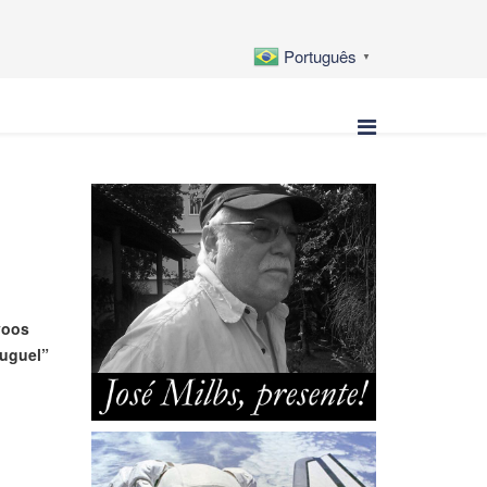
Português
▼
voos
luguel”