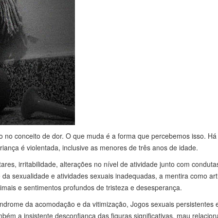
to no conceito de dor. O que muda é a forma que percebemos isso. Há
iança é violentada, inclusive as menores de três anos de idade.
tares, irritabilidade, alterações no nível de atividade junto com conduta
a sexualidade e atividades sexuais inadequadas, a mentira como arti
nimais e sentimentos profundos de tristeza e desesperança.
ndrome da acomodação e da vitimização, Jogos sexuais persistentes 
m a insistente desconfiança das figuras significativas, mau relacio