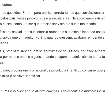
e outros.
tras questões. Porém, para análise correta temos que correlacionar a
los pais, testes psicológicos e a escuta ativa. Na abordagem existen
 e, sim, como um ser que precisa ser visto e a sua alma tocada.
 física ou sexual, tem sua infância roubada e sua alma dilacerada aos 
is rápida que um adulto. Porém, quando crescem, acabam remoendo s
mágoa.
Pais, precisam saber quem se aproxima de seus filhos, por onde andam
ura por anos e anos e alguns, quando chegam na adolescência ou na f
as.
 não, procure um profissional de psicologia infantil ou converse com 
ínica é possível identificar.
 é Possível Sonhar que atende crianças, adolescentes e mulheres víti