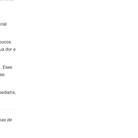
cial
poucos.
ua dor e
. Esse
ase
pediatra,
mas de