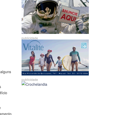
publicidade
 alguns
publicidade
s
fício
e
namento