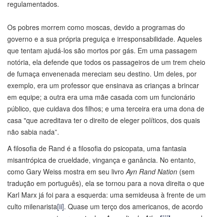
regulamentados.
Os pobres morrem como moscas, devido a programas do
governo e a sua própria preguiça e irresponsabilidade. Aqueles
que tentam ajudá-los são mortos por gás. Em uma passagem
notória, ela defende que todos os passageiros de um trem cheio
de fumaça envenenada mereciam seu destino. Um deles, por
exemplo, era um professor que ensinava as crianças a brincar
em equipe; a outra era uma mãe casada com um funcionário
público, que cuidava dos filhos; e uma terceira era uma dona de
casa "que acreditava ter o direito de eleger políticos, dos quais
não sabia nada”.
A filosofia de Rand é a filosofia do psicopata, uma fantasia
misantrópica de crueldade, vingança e ganância. No entanto,
como Gary Weiss mostra em seu livro
Ayn Rand Nation
(sem
tradução em português), ela se tornou para a nova direita o que
Karl Marx já foi para a esquerda: uma semideusa à frente de um
culto milenarista
[ii]
. Quase um terço dos americanos, de acordo