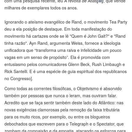
com uma pesquisa recente, leu
A revolta de Atlas
[iii]
, que vende
milhares de exemplares todos os anos.
Ignorando o ateísmo evangélico de Rand, o movimento Tea Party
deu a ela posição de destaque. Em toda manifestação do
movimento há cartazes onde se lê "Quem é John Galt?" e "Rand
tinha razão". Ayn Rand, argumenta Weiss, fornece a ideologia
unificadora que “transforma uma raiva e infelicidade um pouco
vagas em um senso de propósito”. Ela é promovida com
entusiasmo pelos comunicadores Glenn Beck, Rush Limbaugh e
Rick Santelli. E é uma espécie de guia espiritual dos republicanos
no Congresso].
Como todas as correntes filosóficas, o Objetivismo é absorvido
também por pessoas que nunca o leram, mas ouviram falar.
Acredito que se faça sentir também deste lado do Atlântico: nas
novas exigências clamorosas pela remoção da faixa tributária
para os muito ricos, por exemplo, ou entre os blogueiros
debochados que escrevem para o Telegraph e o Spectator, que
zombam da compaixão e da empatia, atacando os esforços para