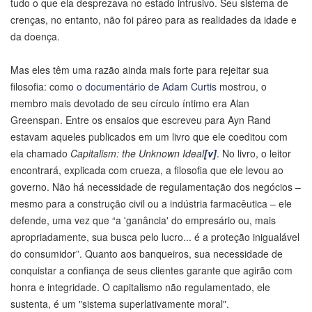
tudo o que ela desprezava no estado intrusivo. Seu sistema de
crenças, no entanto, não foi páreo para as realidades da idade e
da doença.
Mas eles têm uma razão ainda mais forte para rejeitar sua
filosofia: como
o documentário de Adam Curtis
mostrou, o
membro mais devotado de seu círculo íntimo era Alan
Greenspan. Entre os ensaios que escreveu para Ayn Rand
estavam aqueles publicados em um livro que ele coeditou com
ela chamado
Capitalism: the Unknown Ideal
[v]
. No livro, o leitor
encontrará, explicada com crueza, a filosofia que ele levou ao
governo. Não há necessidade de regulamentação dos negócios –
mesmo para a construção civil ou a indústria farmacêutica – ele
defende, uma vez que “a 'ganância' do empresário ou, mais
apropriadamente, sua busca pelo lucro... é a proteção inigualável
do consumidor”. Quanto aos banqueiros, sua necessidade de
conquistar a confiança de seus clientes garante que agirão com
honra e integridade. O capitalismo não regulamentado, ele
sustenta, é um "sistema superlativamente moral".