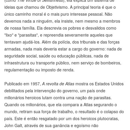
(como
The Virtue of Selfishness
), ela explica um sistema de
ideias que chamou de Objetivismo. A principal teoria é que o
único caminho moral é o mais puro interesse pessoal. Não
devemos nada a ninguém, ela insiste, nem mesmo a membros
de nossa família. Ela descrevia os pobres e desvalidos como
"lixo" e "parasitas", e repreendia severamente aqueles que
tentavam ajudá-los. Além da polícia, dos tribunais e das forças
armadas, nada mais deveria estar a cargo do governo: nada de
seguridade social, saúde ou educação públicas, nada de
infraestrutura ou transporte público, nem serviço de bombeiros,
regulamentação ou imposto de renda.
Publicado em 1957,
A revolta de Atlas
mostra os Estados Unidos
debilitados pela intervenção do governo, um país onde
milionários heroicos lutam contra uma nação de parasitas.
Quando os milionários, que ela compara a Atlas segurando o
mundo, retiram sua força de trabalho, o resultado é o colapso do
país. Este é então resgatado por um dos heroicos plutocratas,
John Galt, através de sua ganância e egoísmo não