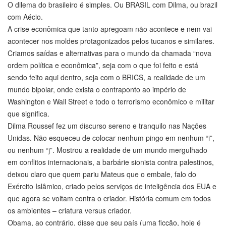
O dilema do brasileiro é simples. Ou BRASIL com Dilma, ou brazil
com Aécio.
A crise econômica que tanto apregoam não acontece e nem vai
acontecer nos moldes protagonizados pelos tucanos e similares.
Criamos saídas e alternativas para o mundo da chamada “nova
ordem política e econômica”, seja com o que foi feito e está
sendo feito aqui dentro, seja com o BRICS, a realidade de um
mundo bipolar, onde exista o contraponto ao império de
Washington e Wall Street e todo o terrorismo econômico e militar
que significa.
Dilma Roussef fez um discurso sereno e tranquilo nas Nações
Unidas. Não esqueceu de colocar nenhum pingo em nenhum “i”,
ou nenhum “j”. Mostrou a realidade de um mundo mergulhado
em conflitos internacionais, a barbárie sionista contra palestinos,
deixou claro que quem pariu Mateus que o embale, falo do
Exército Islâmico, criado pelos serviços de inteligência dos EUA e
que agora se voltam contra o criador. História comum em todos
os ambientes – criatura versus criador.
Obama, ao contrário, disse que seu país (uma ficção, hoje é