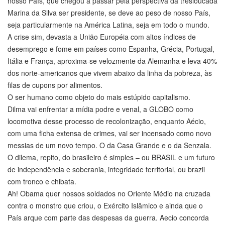
nosso País, que chegou a passar pela perspectiva da tresloucada
Marina da Silva ser presidente, se deve ao peso de nosso País,
seja particularmente na América Latina, seja em todo o mundo.
A crise sim, devasta a União Européia com altos índices de
desemprego e fome em países como Espanha, Grécia, Portugal,
Itália e França, aproxima-se velozmente da Alemanha e leva 40%
dos norte-americanos que vivem abaixo da linha da pobreza, às
filas de cupons por alimentos.
O ser humano como objeto do mais estúpido capitalismo.
Dilma vai enfrentar a mídia podre e venal, a GLOBO como
locomotiva desse processo de recolonização, enquanto Aécio,
com uma ficha extensa de crimes, vai ser incensado como novo
messias de um novo tempo. O da Casa Grande e o da Senzala.
O dilema, repito, do brasileiro é simples – ou BRASIL e um futuro
de independência e soberania, integridade territorial, ou brazil
com tronco e chibata.
Ah! Obama quer nossos soldados no Oriente Médio na cruzada
contra o monstro que criou, o Exército Islâmico e ainda que o
País arque com parte das despesas da guerra. Aecio concorda