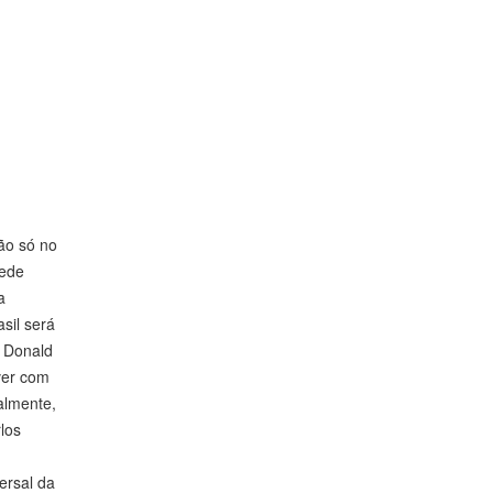
ão só no
sede
a
sil será
e Donald
ver com
almente,
los
ersal da