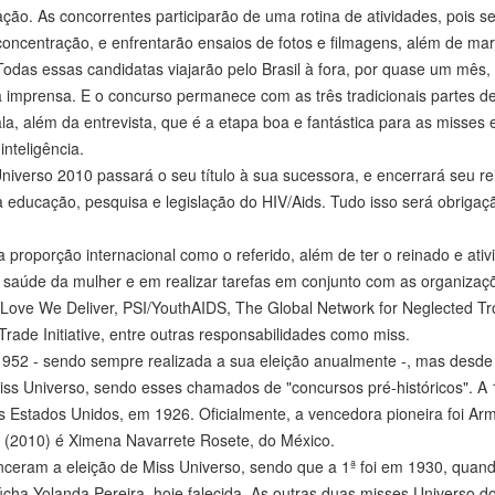
ão. As concorrentes participarão de uma rotina de atividades, pois s
 concentração, e enfrentarão ensaios de fotos e filmagens, além de m
odas essas candidatas viajarão pelo Brasil à fora, por quase um mês,
a imprensa. E o concurso permanece com as três tradicionais partes d
ala, além da entrevista, que é a etapa boa e fantástica para as misses 
nteligência.
niverso 2010 passará o seu título à sua sucessora, e encerrará seu r
a educação, pesquisa e legislação do HIV/Aids. Tudo isso será obrigaç
proporção internacional como o referido, além de ter o reinado e ativ
na saúde da mulher e em realizar tarefas em conjunto com as organizaç
 Love We Deliver, PSI/YouthAIDS, The Global Network for Neglected Tr
ade Initiative, entre outras responsabilidades como miss.
 1952 - sendo sempre realizada a sua eleição anualmente -, mas desd
iss Universo, sendo esses chamados de "concursos pré-históricos". A 
s Estados Unidos, em 1926. Oficialmente, a vencedora pioneira foi Arm
o (2010) é Ximena Navarrete Rosete, do México.
enceram a eleição de Miss Universo, sendo que a 1ª foi em 1930, quan
aúcha Yolanda Pereira, hoje falecida. As outras duas misses Universo do