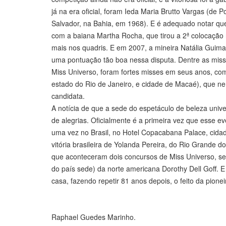
já na era oficial, foram Ieda Maria Brutto Vargas (de
Salvador, na Bahia, em 1968). E é adequado notar que 
com a baiana Martha Rocha, que tirou a 2ª colocação 
mais nos quadris. E em 2007, a mineira Natália Guimar
uma pontuação tão boa nessa disputa. Dentre as miss
Miss Universo, foram fortes misses em seus anos, com
estado do Rio de Janeiro, e cidade de Macaé), que ne
candidata.
A notícia de que a sede do espetáculo de beleza unive
de alegrias. Oficialmente é a primeira vez que esse e
uma vez no Brasil, no Hotel Copacabana Palace, cidade
vitória brasileira de Yolanda Pereira, do Rio Grande do
que aconteceram dois concursos de Miss Universo, se
do país sede) da norte americana Dorothy Dell Goff. E
casa, fazendo repetir 81 anos depois, o feito da pione
Raphael Guedes Marinho.