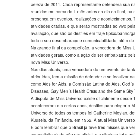
beleza de 2011. Cada representante defenderá sua naç
reunidas em cerca de 1 mês antes do dia da final, na
presença em eventos, realizações e acontecimentos. T
atividades citadas, e que serão mostradas ao vivo pel
avaliação, que são os desfiles em traje típico/banho/g
todo o seu desembaraço e comunicabilidade, além de i
Na grande final da competição, a vencedora do Miss U
atividades gerais, como a ação de ser embaixatriz pel
nova Miss Universo.
Nos dias atuais, uma vencedora de um evento de tanta 
atribuídas, tem a missão de defender e se focalizar 
como Aids for Aids, a Comissão Latina de Aids, God´s
Diseases, Gay Men´s Health Crisis and the Same Sky Tr
A disputa de Miss Universo existe oficialmente desde
aconteceram em certos anos, desfiles para eleger a M
Universo de todos os tempos foi Catherine Moylan, do
Kuusela, da Finlândia, em 1952. A atual Miss Univers
É bom lembrar que o Brasil já teve três misses que v
competição ainda não era oficial, e a vitoriosa foi a g