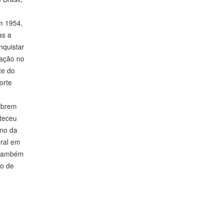
em 1954,
as a
nquistar
uação no
te do
orte
vibrem
nteceu
ano da
eral em
 (também
ro de