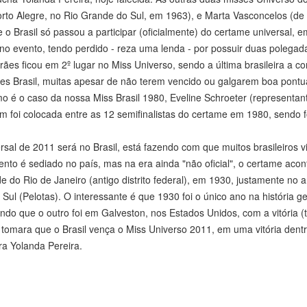
 Porto Alegre, no Rio Grande do Sul, em 1963), e Marta Vasconcelos (de
o Brasil só passou a participar (oficialmente) do certame universal, 
no evento, tendo perdido - reza uma lenda - por possuir duas polegad
ães ficou em 2º lugar no Miss Universo, sendo a última brasileira a co
es Brasil, muitas apesar de não terem vencido ou galgarem boa pont
o é o caso da nossa Miss Brasil 1980, Eveline Schroeter (representan
m foi colocada entre as 12 semifinalistas do certame em 1980, sendo f
rsal de 2011 será no Brasil, está fazendo com que muitos brasileiros 
vento é sediado no país, mas na era ainda "não oficial", o certame aco
 do Rio de Janeiro (antigo distrito federal), em 1930, justamente no 
 Sul (Pelotas). O interessante é que 1930 foi o único ano na história g
ndo que o outro foi em Galveston, nos Estados Unidos, com a vitória
 tomara que o Brasil vença o Miss Universo 2011, em uma vitória dent
ira Yolanda Pereira.