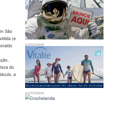
 em São
vidida (e
publicidade
Geraldo
ação,
eleza do
táculo, a
publicidade