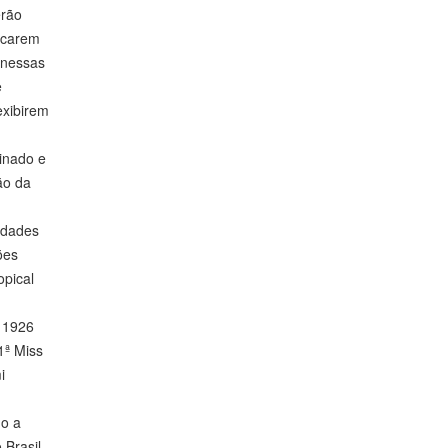
erão
arcarem
 nessas
e
exibirem
einado e
ão da
idades
ões
opical
e 1926
1ª Miss
i
do a
 Brasil,