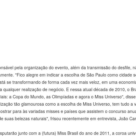
nsável pela organização do evento, além da transmissão do desfile, n
mente. "Fico alegre em indicar a escolha de São Paulo como cidade 
l está se transformando de forma cada vez mais veloz, em uma economi
 qualquer realização de negócio. E nessa atual década de 2010, o Bra
iais: a Copa do Mundo, as Olimpíadas e agora o Miss Universo", diss
ização tão glamourosa como a escolha de Miss Universo, tem tudo a 
mostrar para às variadas misses e países que assistem o concurso anu
de suas belezas naturais", frisou recentemente em entrevista, João Car
sputarão junto com a (futura) Miss Brasil do ano de 2011, a coroa univ