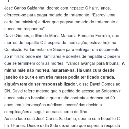
José Carlos Saldanha, doente com hepatite C há 19 anos,
ofereceu-se para pagar metade do tratamento. "Escrevi uma
carta [ao ministro] a dizer que pagava metade do tratamento e
nunca me respondeu".
David Gomes, o filho de Maria Manuela Ramalho Ferreira, que
morreu de hepatite C à espera de medicação
, esteve hoje na
Comissão Parlamentar de Saúde para
entregar um documento
ao ministro onde ele, familiares e doentes de hepatite C pedem
que se terminem com as mortes
. "Vamos avançar para tribunal.
A
minha mãe não morreu, mataram-na. Há uma cura desde
janeiro de 2014 e em três meses podia ter ficado curada,
alguém tem de ser responsabilizado
", disse David Gomes ao
DN. David refere mesmo que o pedido de acesso ao Sofosbuvir
nunca saiu do hospital e que a mãe contraiu a doença há 20
anos, em intervenções médicas necessárias devido a
complicações a seguir ao nascimento do filho.
Ao seu lado está José Carlos Saldanha, doente com hepatite C
há 19 anos. Desde o dia 8 de dezembro que espera a resposta