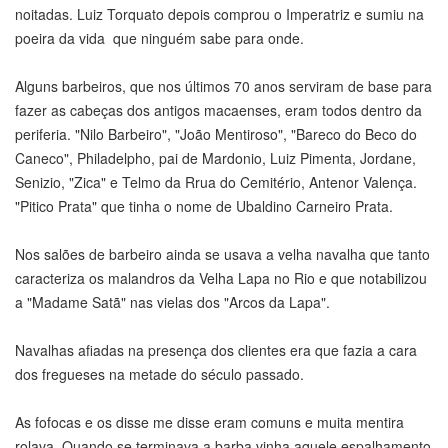
noitadas. Luiz Torquato depois comprou o Imperatriz e sumiu na
poeira da vida que ninguém sabe para onde.
Alguns barbeiros, que nos últimos 70 anos serviram de base para
fazer as cabeças dos antigos macaenses, eram todos dentro da
periferia. "Nilo Barbeiro", "João Mentiroso", "Bareco do Beco do
Caneco", Philadelpho, pai de Mardonio, Luiz Pimenta, Jordane,
Senizio, "Zica" e Telmo da Rrua do Cemitério, Antenor Valença.
"Pitico Prata" que tinha o nome de Ubaldino Carneiro Prata.
Nos salões de barbeiro ainda se usava a velha navalha que tanto
caracteriza os malandros da Velha Lapa no Rio e que notabilizou
a "Madame Satã" nas vielas dos "Arcos da Lapa".
Navalhas afiadas na presença dos clientes era que fazia a cara
dos fregueses na metade do século passado.
As fofocas e os disse me disse eram comuns e muita mentira
rolava. Quando se terminava a barba vinha aquele espalhamento