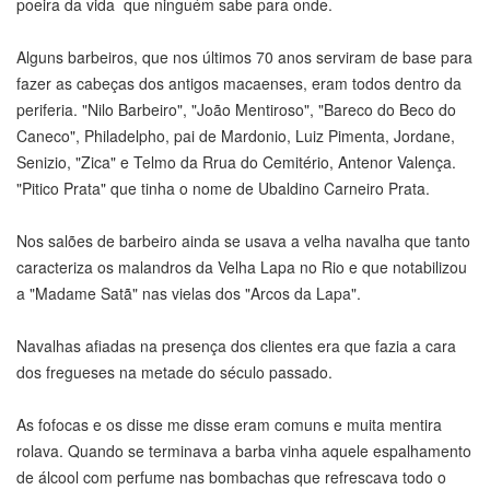
poeira da vida que ninguém sabe para onde.
Alguns barbeiros, que nos últimos 70 anos serviram de base para
fazer as cabeças dos antigos macaenses, eram todos dentro da
periferia. "Nilo Barbeiro", "João Mentiroso", "Bareco do Beco do
Caneco", Philadelpho, pai de Mardonio, Luiz Pimenta, Jordane,
Senizio, "Zica" e Telmo da Rrua do Cemitério, Antenor Valença.
"Pitico Prata" que tinha o nome de Ubaldino Carneiro Prata.
Nos salões de barbeiro ainda se usava a velha navalha que tanto
caracteriza os malandros da Velha Lapa no Rio e que notabilizou
a "Madame Satã" nas vielas dos "Arcos da Lapa".
Navalhas afiadas na presença dos clientes era que fazia a cara
dos fregueses na metade do século passado.
As fofocas e os disse me disse eram comuns e muita mentira
rolava. Quando se terminava a barba vinha aquele espalhamento
de álcool com perfume nas bombachas que refrescava todo o