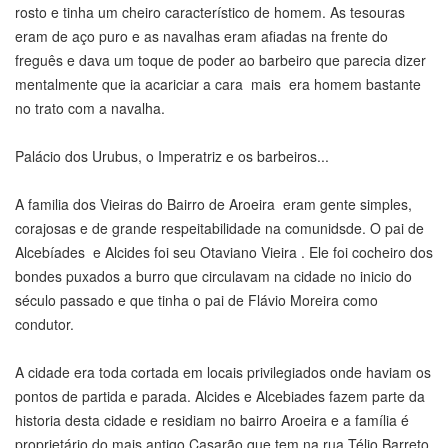
rosto e tinha um cheiro característico de homem. As tesouras
eram de aço puro e as navalhas eram afiadas na frente do
freguês e dava um toque de poder ao barbeiro que parecia dizer
mentalmente que ia acariciar a cara mais era homem bastante
no trato com a navalha.
Palácio dos Urubus, o Imperatriz e os barbeiros...
A familia dos Vieiras do Bairro de Aroeira eram gente simples,
corajosas e de grande respeitabilidade na comunidsde. O pai de
Alcebíades e Alcides foi seu Otaviano Vieira . Ele foi cocheiro dos
bondes puxados a burro que circulavam na cidade no inicio do
século passado e que tinha o pai de Flávio Moreira como
condutor.
A cidade era toda cortada em locais privilegiados onde haviam os
pontos de partida e parada. Alcides e Alcebiades fazem parte da
historia desta cidade e residiam no bairro Aroeira e a família é
proprietário do mais antigo Casarão que tem na rua Télio Barreto.