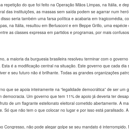
 repetição do que foi feito na Operação Mãos Limpas, na Itália, e dep
eral das instituições, as massas sem saída podem se agarrar num heró
ado disso seria também uma farsa política e acabaria em tragicomédia, 
as, na Itália, resultou em Berlusconi e em Beppe Grillo, uma espécie
ica entre as classes expressa em partidos e programas, por mais confuso
o, a maioria da burguesia brasileira resolveu terminar com o governo
Esta é a modificação central na situação. Este governo que cada dia 
ver e seu futuro não é brilhante. Todas as grandes organizações patr
erno que se apoia inteiramente na “legalidade democrática” de ser um 
om democracia. Um governo que tem 11% de apoio já deveria ter desap
to de um flagrante estelionato eleitoral cometido abertamente. A mai
e. Só que não tem o que colocar no lugar e por isso está paralisado. A
no Congresso, não pode alegar golpe se seu mandato é interrompido.