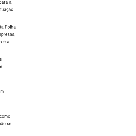
para a
ituação
ta Folha
mpresas,
a é a
s
de
em
, como
não se