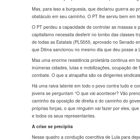
Mas, para isso a burguesia, que declarou guerra ao p
obstáculo em seu caminho. O PT lhe serviu bem em t
O PT perdeu a capacidade de controlar as massas e pro
capitalismo necessita desferir no lombo das classes t
de todas as Estatais (PLS555, aprovado no Senado em 1
que Dilma sancionou no mesmo dia que deu posse a L
Mas uma enorme resistência proletária continua em to
inúmeras cidades, lutas e mobilizações, ocupação de 
combate. O que a atrapalha são os dirigentes sindicai
Há uma raiva latente em todo o povo contra tudo e co
jovens se perguntam “O que vai acontecer? Vão prende
caminho da oposição de direita e do caminho do gover
próprias forças, o que ninguém vai fazer por eles, que
e todos os seus representantes.
A crise se precipita
Nesse quadro a condução coercitiva de Lula para depor,