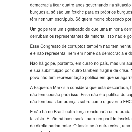
democracia ficar quatro anos governando na situação 
burguesia, só são um fetiche para os próprios burg
têm nenhum escrúpulo. Só quem morre obcecado por e
Um golpe tem um significado de que uma minoria derru
derrubam os representantes da minoria, isso não é g
Esse Congresso de corruptos também não tem nenhum
ele não representa, nem em nome da democracia e da 
Não há golpe, portanto, em curso no país, mas um apr
e sua substituição por outro também frágil e de crise
povo não tem representação política em que se agarrar
A Esquerda Marxista considera que está descartada, ho
não têm coesão para isso. Essa não é a política do capi
não têm boas lembranças sobre como o governo FHC tr
E não há no Brasil outra força reacionária estruturada 
fascista. E não há base social para um partido fascis
de direita parlamentar. O fascismo é outra coisa, uma 