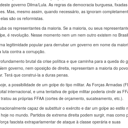
deste governo Dilma/Lula. As regras da democracia burguesa, fixadas
ueses. Mas, mesmo assim, quando necessário, as ignoram completamen
las são os reformistas.
ba os representantes da maioria. Se a maioria, ou seus representant
olpe, é revolução. Nesse momento nem um nem outro existem no Brasil
a legitimidade popular para derrubar um governo em nome da maiori
luta contra a corrupção.
ofundamento brutal da crise política e que caminha para a queda do 
. Nem governo, nem oposição de direita, representam a maioria do povo
. Terá que construi-la a duras penas.
je, a possibilidade de um golpe do tipo militar. As Forças Armadas (
tal internacional, e uma tentativa de golpe militar poderia cindir as F
atou as próprias FFAA (cortes de orçamento, sucateamento, etc.).
nacionalmente capaz de substituir o exército e dar um golpe ao estilo m
ta hoje no mundo. Partidos de extrema direita podem surgir, mas como p
força fascista extraparlamentar de ataque à classe operária e suas