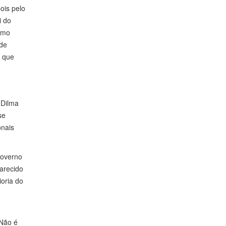
ois pelo
i do
como
 de
s que
 Dilma
se
onais
governo
arecido
oria do
 Não é