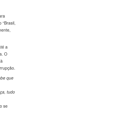
ara
 “Brasil,
mente,
té a
a. O
 à
rrupção.
abe que
ça, tudo
o se