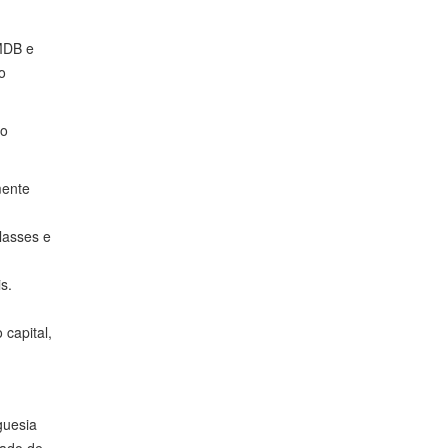
PMDB e
o
mo
mente
lasses e
s.
capital,
guesia