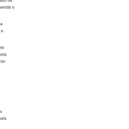
tado de
svenda o
 a
 e
nte
nota
nto
lo
país