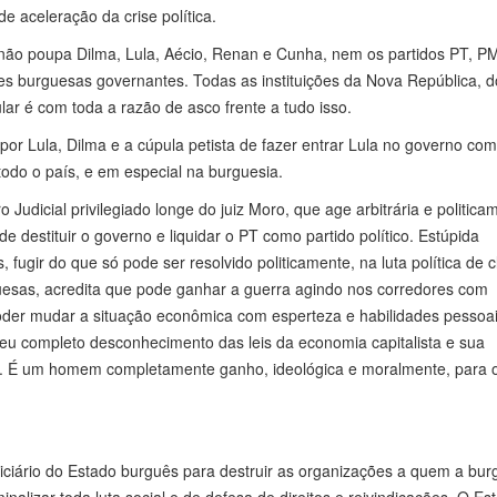
e aceleração da crise política.
 não poupa Dilma, Lula, Aécio, Renan e Cunha, nem os partidos PT, 
ões burguesas governantes. Todas as instituições da Nova República, d
r é com toda a razão de asco frente a tudo isso.
 por Lula, Dilma e a cúpula petista de fazer entrar Lula no governo co
odo o país, e em especial na burguesia.
udicial privilegiado longe do juiz Moro, que age arbitrária e politica
e destituir o governo e liquidar o PT como partido político. Estúpida
ugir do que só pode ser resolvido politicamente, na luta política de c
guesas, acredita que pode ganhar a guerra agindo nos corredores com
der mudar a situação econômica com esperteza e habilidades pessoai
seu completo desconhecimento das leis da economia capitalista e sua
es. É um homem completamente ganho, ideológica e moralmente, para o 
iciário do Estado burguês para destruir as organizações a quem a bur