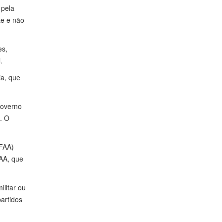
 pela
te e não
es,
.
a, que
governo
. O
FFAA)
FAA, que
ilitar ou
artidos