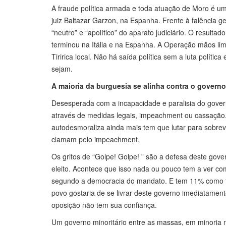
A fraude política armada e toda atuação de Moro é uma
juiz Baltazar Garzon, na Espanha. Frente à falência g
“neutro” e “apolítico” do aparato judiciário. O result
terminou na Itália e na Espanha. A Operação mãos limp
Tiririca local. Não há saída política sem a luta polít
sejam.
A maioria da burguesia se alinha contra o governo
Desesperada com a incapacidade e paralisia do govern
através de medidas legais, impeachment ou cassação. 
autodesmoraliza ainda mais tem que lutar para sobrevi
clamam pelo impeachment.
Os gritos de “Golpe! Golpe! ” são a defesa deste gov
eleito. Acontece que isso nada ou pouco tem a ver c
segundo a democracia do mandato. E tem 11% como fru
povo gostaria de se livrar deste governo imediatament
oposição não tem sua confiança.
Um governo minoritário entre as massas, em minoria 