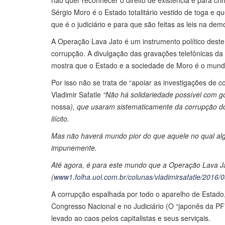
não quer reconhecer o direito de existência e para crim
Sérgio Moro é o Estado totalitário vestido de toga e q
que é o judiciário e para que são feitas as leis na demo
A Operação Lava Jato é um instrumento político deste
corrupção. A divulgação das gravações telefônicas da
mostra que o Estado e a sociedade de Moro é o mundo 
Por isso não se trata de “apoiar as investigações de 
Vladimir Safatle
“Não há solidariedade possível com go
nossa
), que usaram sistematicamente da corrupção 
ilícito.
Mas não haverá mundo pior do que aquele no qual al
impunemente.
Até agora, é para este mundo que a Operação Lava Ja
(
www1.folha.uol.com.br/colunas/vladimirsafatle/2016/0
A corrupção espalhada por todo o aparelho de Estado,
Congresso Nacional e no Judiciário (O “japonês da P
levado ao caos pelos capitalistas e seus serviçais.