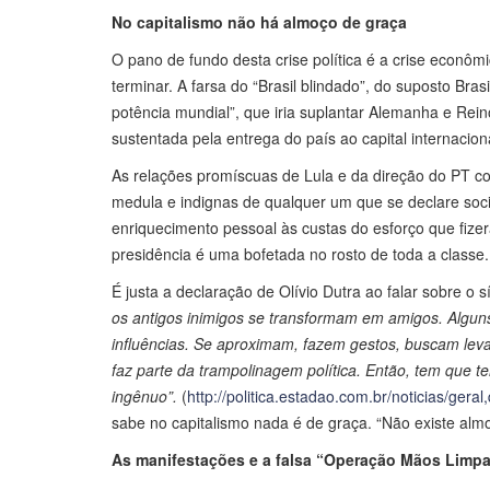
No capitalismo não há almoço de graça
O pano de fundo desta crise política é a crise econôm
terminar. A farsa do “Brasil blindado”, do suposto Bras
potência mundial”, que iria suplantar Alemanha e Rei
sustentada pela entrega do país ao capital internacion
As relações promíscuas de Lula e da direção do PT co
medula e indignas de qualquer um que se declare soc
enriquecimento pessoal às custas do esforço que fizer
presidência é uma bofetada no rosto de toda a class
É justa a declaração de Olívio Dutra ao falar sobre o sí
os antigos inimigos se transformam em amigos. Algu
influências. Se aproximam, fazem gestos, buscam leva
faz parte da trampolinagem política. Então, tem que t
ingênuo”.
(
http://politica.estadao.com.br/noticias/g
sabe no capitalismo nada é de graça. “Não existe alm
As manifestações e a falsa “Operação Mãos Limpa