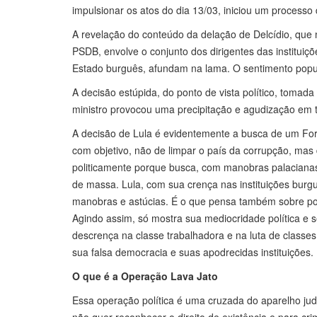
impulsionar os atos do dia 13/03, iniciou um processo d
A revelação do conteúdo da delação de Delcídio, que
PSDB, envolve o conjunto dos dirigentes das instituiç
Estado burguês, afundam na lama. O sentimento popula
A decisão estúpida, do ponto de vista político, tomada
ministro provocou uma precipitação e agudização em t
A decisão de Lula é evidentemente a busca de um Foro J
com objetivo, não de limpar o país da corrupção, mas d
politicamente porque busca, com manobras palacianas, f
de massa. Lula, com sua crença nas instituições bur
manobras e astúcias. É o que pensa também sobre po
Agindo assim, só mostra sua mediocridade política e 
descrença na classe trabalhadora e na luta de class
sua falsa democracia e suas apodrecidas instituições.
O que é a Operação Lava Jato
Essa operação política é uma cruzada do aparelho jud