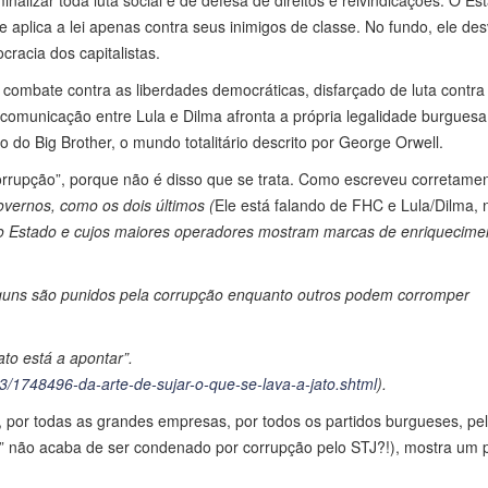
inalizar toda luta social e de defesa de direitos e reivindicações. O Es
ue aplica a lei apenas contra seus inimigos de classe. No fundo, ele de
cracia dos capitalistas.
 combate contra as liberdades democráticas, disfarçado de luta contra
 comunicação entre Lula e Dilma afronta a própria legalidade burguesa
do Big Brother, o mundo totalitário descrito por George Orwell.
corrupção”, porque não é disso que se trata. Como escreveu corretame
vernos, como os dois últimos (
Ele está falando de FHC e Lula/Dilma, 
do Estado e cujos maiores operadores mostram marcas de enriquecime
guns são punidos pela corrupção enquanto outros podem corromper
to está a apontar”.
3/1748496-da-arte-de-sujar-o-que-se-lava-a-jato.shtml
).
 por todas as grandes empresas, por todos os partidos burgueses, pe
F” não acaba de ser condenado por corrupção pelo STJ?!), mostra um 