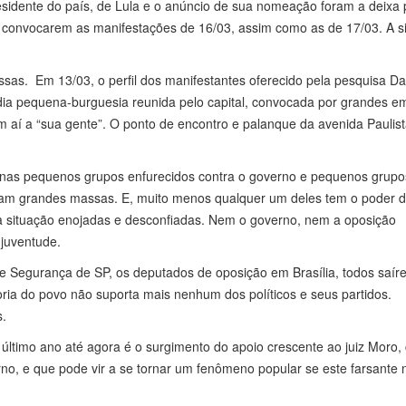
esidente do país, de Lula e o anúncio de sua nomeação foram a deixa 
) convocarem as manifestações de 16/03, assim como as de 17/03. A s
s. Em 13/03, o perfil dos manifestantes oferecido pela pesquisa Da
ia pequena-burguesia reunida pelo capital, convocada por grandes e
am aí a “sua gente”. O ponto de encontro e palanque da avenida Paulist
nas pequenos grupos enfurecidos contra o governo e pequenos grupo
am grandes massas. E, muito menos qualquer um deles tem o poder 
 situação enojadas e desconfiadas. Nem o governo, nem a oposição
juventude.
 de Segurança de SP, os deputados de oposição em Brasília, todos saír
oria do povo não suporta mais nenhum dos políticos e seus partidos.
s.
o último ano até agora é o surgimento do apoio crescente ao juiz Moro
no, e que pode vir a se tornar um fenômeno popular se este farsante 