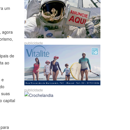
era um
, agora
orismo,
publicidade
ipais de
ta ao
 e
 do
publicidade
r suas
o capital
 para