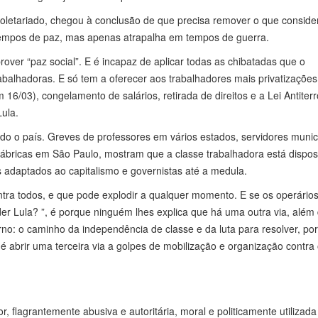
roletariado, chegou à conclusão de que precisa remover o que consid
empos de paz, mas apenas atrapalha em tempos de guerra.
ver “paz social”. E é incapaz de aplicar todas as chibatadas que o
rabalhadoras. E só tem a oferecer aos trabalhadores mais privatizações
6/03), congelamento de salários, retirada de direitos e a Lei Antiterr
ula.
do o país. Greves de professores em vários estados, servidores munic
fábricas em São Paulo, mostram que a classe trabalhadora está dispos
s adaptados ao capitalismo e governistas até a medula.
ntra todos, e que pode explodir a qualquer momento. E se os operários
r Lula? ”, é porque ninguém lhes explica que há uma outra via, além
no: o caminho da independência de classe e da luta para resolver, po
 é abrir uma terceira via a golpes de mobilização e organização contra 
 flagrantemente abusiva e autoritária, moral e politicamente utilizada