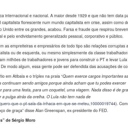
ica internacional e nacional. A maior desde 1929 e que não tem data p
il capitalista florescente num mundo capitalista em crise, assim como do
no Unido entre os grandes, acabou. Farsa e fraude que respirou breve
al e pelo endividamento generalizado pessoal, corporativo e público.
m as empreiteiras e empresários de todo tipo são relações corruptas a
ialista ou de esquerda, ou mesmo simplesmente da classe trabalhador
am milhões de trabalhadores e jovens para construir o PT e levar Lula
e. De modo algum, essa gente pode ser defendida das acusações de co
tio em Atibaia e o tríplex na praia “
Quem exerce cargos importantes s
ns continuam sendo amigos porque ainda acham que tu podes exercer
r para uma festa, para um coquetel, uma viagem. Nada disso é de gra
er a pulga atrás da orelha. O Lula não tem nada de
eral,quero-que-o-pt-saia-da-inhaca-em-que-se-meteu,10000019744
). Com
oço de graça” disse Alan Greenspan, ex-presidente do FED.
s” de Sérgio Moro