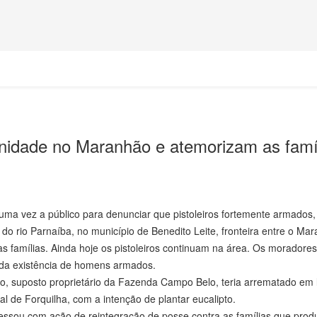
dade no Maranhão e atemorizam as famí
a vez a público para denunciar que pistoleiros fortemente armados,
do rio Parnaíba, no município de Benedito Leite, fronteira entre o Ma
 às famílias. Ainda hoje os pistoleiros continuam na área. Os moradores
s da existência de homens armados.
ho, suposto proprietário da Fazenda Campo Belo, teria arrematado em l
al de Forquilha, com a intenção de plantar eucalipto.
ngressou com ação de reintegração de posse contra as famílias que pro