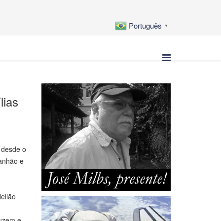
Português
▼
lias
 desde o
ranhão e
eilão
duzem e