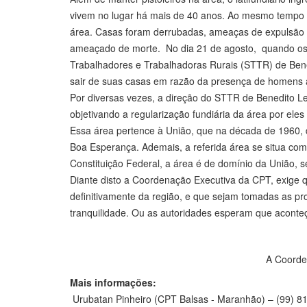
vivem no lugar há mais de 40 anos. Ao mesmo tempo
área. Casas foram derrubadas, ameaças de expulsão fo
ameaçado de morte. No dia 21 de agosto, quando os t
Trabalhadores e Trabalhadoras Rurais (STTR) de Bene
sair de suas casas em razão da presença de homens a
Por diversas vezes, a direção do STTR de Benedito L
objetivando a regularização fundiária da área por eles
Essa área pertence à União, que na década de 1960, de
Boa Esperança. Ademais, a referida área se situa com
Constituição Federal, a área é de domínio da União, 
Diante disto a Coordenação Executiva da CPT, exige 
definitivamente da região, e que sejam tomadas as pr
tranquilidade. Ou as autoridades esperam que aconte
A Coorde
Mais informações:
Urubatan Pinheiro (CPT Balsas - Maranhão) – (99) 8