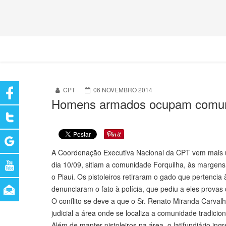
CPT
06 NOVEMBRO 2014
Homens armados ocupam comuni
A Coordenação Executiva Nacional da CPT vem mais um
dia 10/09, sitiam a comunidade Forquilha, às margens 
o Piaui. Os pistoleiros retiraram o gado que pertencia
denunciaram o fato à polícia, que pediu a eles prova
O conflito se deve a que o Sr. Renato Miranda Carval
judicial a área onde se localiza a comunidade tradicion
Além de manter pistoleiros na área, o latifundiário i