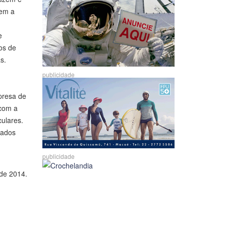
nem a
e
os de
s.
publicidade
epresa de
 com a
culares.
tados
publicidade
de 2014.