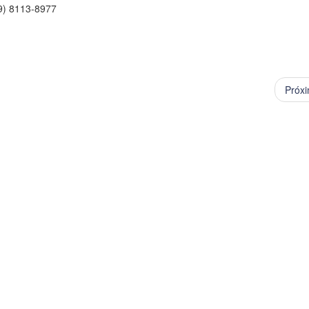
9) 8113-8977
Próx