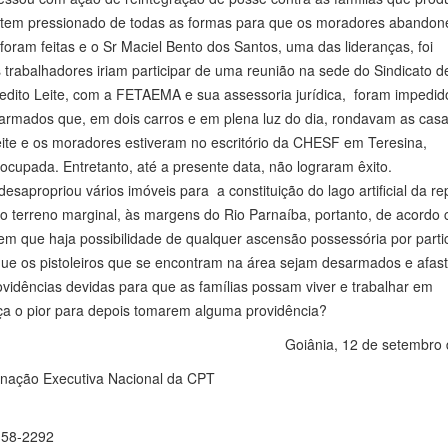
 tem pressionado de todas as formas para que os moradores abando
ram feitas e o Sr Maciel Bento dos Santos, uma das lideranças, foi
rabalhadores iriam participar de uma reunião na sede do Sindicato d
dito Leite, com a FETAEMA e sua assessoria jurídica, foram impedid
rmados que, em dois carros e em plena luz do dia, rondavam as casa
eite e os moradores estiveram no escritório da CHESF em Teresina,
 ocupada. Entretanto, até a presente data, não lograram êxito.
sapropriou vários imóveis para a constituição do lago artificial da r
o terreno marginal, às margens do Rio Parnaíba, portanto, de acordo
sem que haja possibilidade de qualquer ascensão possessória por parti
que os pistoleiros que se encontram na área sejam desarmados e afas
ovidências devidas para que as famílias possam viver e trabalhar em
ça o pior para depois tomarem alguma providência?
Goiânia, 12 de setembro 
nação Executiva Nacional da CPT
158-2292