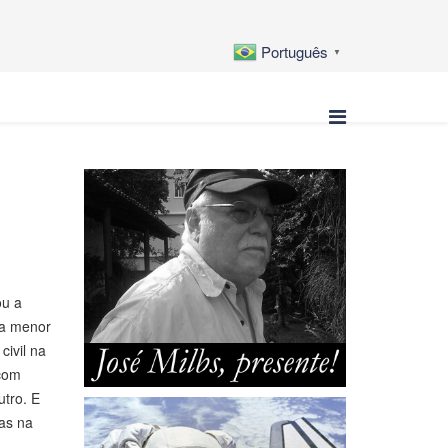
Português
▼
ou a
 a menor
civil na
 com
tro. E
tas na