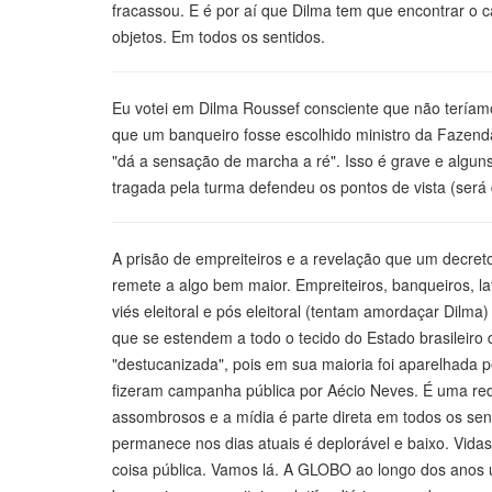
fracassou. E é por aí que Dilma tem que encontrar 
objetos. Em todos os sentidos.
Eu votei em Dilma Roussef consciente que não teríam
que um banqueiro fosse escolhido ministro da Fazenda,
"dá a sensação de marcha a ré". Isso é grave e algu
tragada pela turma defendeu os pontos de vista (será
A prisão de empreiteiros e a revelação que um decr
remete a algo bem maior. Empreiteiros, banqueiros, latif
viés eleitoral e pós eleitoral (tentam amordaçar Dilm
que se estendem a todo o tecido do Estado brasileiro
"destucanizada", pois em sua maioria foi aparelhad
fizeram campanha pública por Aécio Neves. É uma red
assombrosos e a mídia é parte direta em todos os sen
permanece nos dias atuais é deplorável e baixo. Vida
coisa pública. Vamos lá. A GLOBO ao longo dos anos u