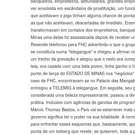
banqueiros, empreiteiros, latifundiários, grandes empr
ver envolvida em escândalos de prostituição, um funci
que aceitavam o jogo tinham alguma chance de ponta
as que não aceitavam, descartadas de imediato. Eram 
transformavam em contatos dos empreiteiros, banqueiro
Minas uma delas foi assassinada depois de receber u
Resende telefonou para FHC advertindo-o que o grupo
se constituía numa "telegangue" e chegou a afirmar n
um trecho da gravação e alegou que o resto era compo
teia, era casado com uma bela jovem, tinha ganho o tí
ponto de lança do ESTADO DE MINAS nos "negócios" 
caso de FHC, encontravam-se no Palacio das Mangab
entregou a TELEMIG à telegangue. Em seguida, seu ge
considerada uma beleza impressionante, passou a div
prática. Inclusive com agências de garotas de program
Márcio Thomaz Bastos, o País vai se estarrecer mais
governo significa ter o poder na sua totalidade. A cor
para enfrentar esses esquemas que, basicamente, q
ponta de um iceberg que revele, se quiserem, toda a 