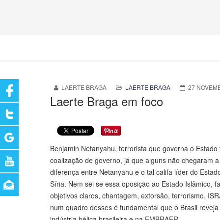
LAERTE BRAGA
LAERTE BRAGA
27 NOVEM
Laerte Braga em foco
Benjamin Netanyahu, terrorista que governa o Estado t
coalização de governo, já que alguns não chegaram a d
diferença entre Netanyahu e o tal califa líder do Est
Síria. Nem sei se essa oposição ao Estado Islâmico, f
objetivos claros, chantagem, extorsão, terrorismo, 
num quadro desses é fundamental que o Brasil reveja o
indústria bélica brasileira e na EMBRAER.