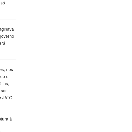
 só
aginava
 governo
erá
es, nos
ado o
fias,
 ser
VA JATO
stura à