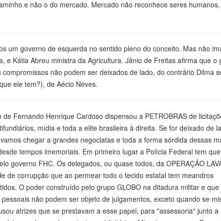
o caminho e não o do mercado. Mercado não reconhece seres humanos,
os um governo de esquerda no sentido pleno do conceito. Mas não im
 e Kátia Abreu ministra da Agricultura. Jânio de Freitas afirma que o
ns compromissos não podem ser deixados de lado, do contrário Dilma s
 que ele tem?), de Aécio Neves.
eto de Fernando Henrique Cardoso dispensou a PETROBRAS de licitaçõ
undiários, mídia e toda a elite brasileira à direita. Se for deixado de l
a) vamos chegar a grandes negociatas e toda a forma sórdida dessas má
 desde tempos imemoriais. Em primeiro lugar a Polícia Federal tem que
a pelo governo FHC. Os delegados, ou quase todos, da OPERAÇÃO LA
e de corrupção que ao permear todo o tecido estatal tem meandros
tidos. O poder construído pelo grupo GLOBO na ditadura militar e que
s pessoais não podem ser objeto de julgamentos, exceto quando se mi
sou atrizes que se prestavam a esse papel, para "assessoria" junto a