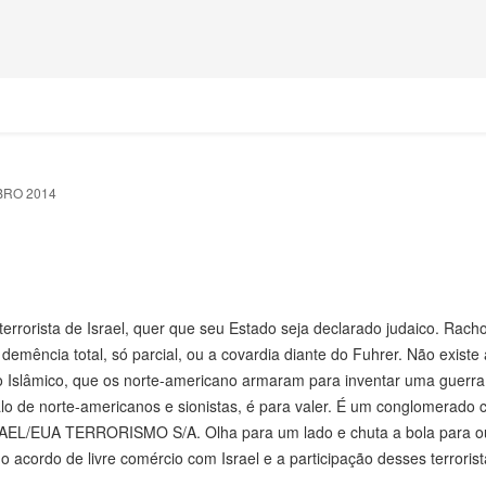
BRO 2014
errorista de Israel, quer que seu Estado seja declarado judaico. Rach
emência total, só parcial, ou a covardia diante do Fuhrer. Não existe
ado Islâmico, que os norte-americano armaram para inventar uma guerra 
alo de norte-americanos e sionistas, é para valer. É um conglomerado
ISRAEL/EUA TERRORISMO S/A. Olha para um lado e chuta a bola para ou
 acordo de livre comércio com Israel e a participação desses terroris