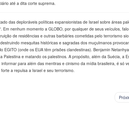
ário até a dita corte suprema.
ado das deploráveis políticas expansionistas de Israel sobre áreas pal
. Em nenhum momento a GLOBO, por qualquer de seus veículos, falo
uição de residências e outras barbáries cometidas pelo terrorismo sio
, destruindo mesquitas históricas e sagradas dos muçulmanos provoca
 EGITO (onde os EUA têm prisões clandestinas). Benjamin Netanhya
 a Palestina e matando os palestinos. A propósito, além da Suécia, a 
ormar para além das mentiras e cinismo da mídia brasileira, é só v
orte a repulsa a Israel e seu terrorismo.
Próx