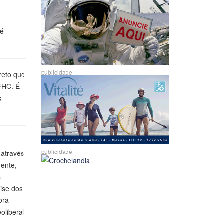
"é
publicidade
reto que
 FHC. É
s
publicidade
 através
mente,
s
rise dos
ora
oliberal