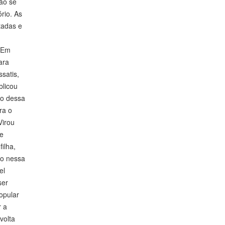
não se
rio. As
tadas e
. Em
ara
satis,
blicou
lo dessa
ra o
Virou
ue
ilha,
ro nessa
el
ser
opular
 a
volta