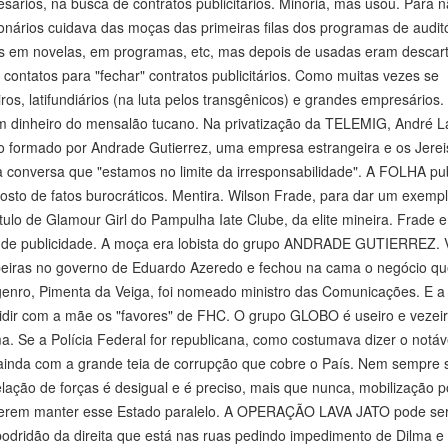
esários, na busca de contratos publicitários. Minoria, mas usou. Para 
onários cuidava das moças das primeiras filas dos programas de auditó
s em novelas, em programas, etc, mas depois de usadas eram descar
contatos para "fechar" contratos publicitários. Como muitas vezes se
s, latifundiários (na luta pelos transgênicos) e grandes empresários
m dinheiro do mensalão tucano. Na privatização da TELEMIG, André L
 formado por Andrade Gutierrez, uma empresa estrangeira e os Jereis
a conversa que "estamos no limite da irresponsabilidade". A FOLHA pu
sto de fatos burocráticos. Mentira. Wilson Frade, para dar um exemp
tulo de Glamour Girl do Pampulha Iate Clube, da elite mineira. Frade e
de publicidade. A moça era lobista do grupo ANDRADE GUTIERREZ. 
eiras no governo de Eduardo Azeredo e fechou na cama o negócio q
nro, Pimenta da Veiga, foi nomeado ministro das Comunicações. E a f
idir com a mãe os "favores" de FHC. O grupo GLOBO é useiro e vezei
a. Se a Polícia Federal for republicana, como costumava dizer o notáv
 ainda com a grande teia de corrupção que cobre o País. Nem sempre 
relação de forças é desigual e é preciso, mais que nunca, mobilização p
uerem manter esse Estado paralelo. A OPERAÇÃO LAVA JATO pode ser
podridão da direita que está nas ruas pedindo impedimento de Dilma e 