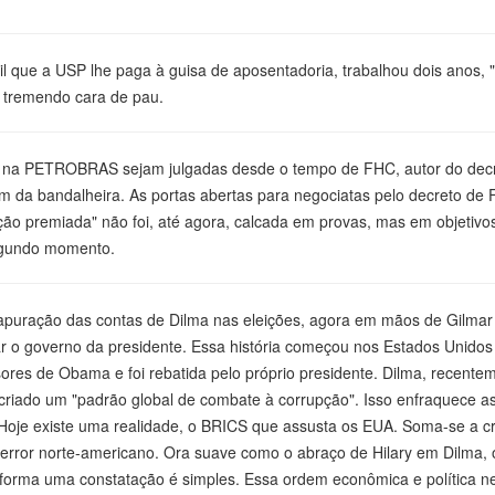
l que a USP lhe paga à guisa de aposentadoria, trabalhou dois anos, 
m tremendo cara de pau.
s" na PETROBRAS sejam julgadas desde o tempo de FHC, autor do dec
gem da bandalheira. As portas abertas para negociatas pelo decreto de
ação premiada" não foi, até agora, calcada em provas, mas em objetivo
segundo momento.
 apuração das contas de Dilma nas eleições, agora em mãos de Gilmar
r o governo da presidente. Essa história começou nos Estados Unidos
res de Obama e foi rebatida pelo próprio presidente. Dilma, recente
 criado um "padrão global de combate à corrupção". Isso enfraquece a
. Hoje existe uma realidade, o BRICS que assusta os EUA. Soma-se a c
terror norte-americano. Ora suave como o abraço de Hilary em Dilma, 
forma uma constatação é simples. Essa ordem econômica e política ne