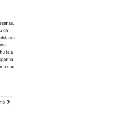
estinas.
u da
nista de
ndo
hu fala
Espanha
er o que
imo