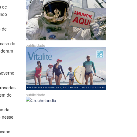
s de
undo
s de
 caso de
publicidade
enderam
 Governo
provadas
bem do
publicidade
mo da
o nesse
tucano