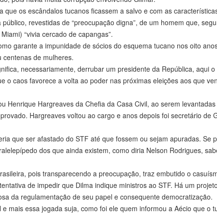
ra que os escândalos tucanos ficassem a salvo e com as característica
a público, revestidas de “preocupação digna”, de um homem que, seg
Miami) “vivia cercado de capangas”.
 como garante a impunidade de sócios do esquema tucano nos oito ano
u centenas de mulheres.
gnifica, necessariamente, derrubar um presidente da República, aqui o
que o caos favorece a volta ao poder nas próximas eleições aos que v
ou Henrique Hargreaves da Chefia da Casa Civil, ao serem levantadas
 provado. Hargreaves voltou ao cargo e anos depois foi secretário de
eria que ser afastado do STF até que fossem ou sejam apuradas. Se 
 paralelepípedo dos que ainda existem, como diria Nelson Rodrigues, sa
rasileira, pois transparecendo a preocupação, traz embutido o casuís
tentativa de impedir que Dilma indique ministros ao STF. Há um projet
rosa da regulamentação de seu papel e consequente democratização.
al e mais essa jogada suja, como foi ele quem informou a Aécio que o 