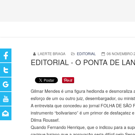
LAERTE BRAGA
EDITORIAL
06 NOVEMBRO 
EDITORIAL - O PONTA DE L
Gilmar Mendes é uma figura hedionda e desmoraliza a 
esforço de um ou outro juiz, desembargador, ou minist
A entrevista que concedeu ao jornal FOLHA DE SÃO P
instrumento “bolivariano” é um primor de desfaçatez e
Dilma Roussef.
Quando Fernando Henrique, que o indicou para a supr
cacique baiano que a aprovação seria difícil pelo Sen