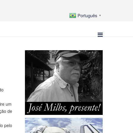
Português
▼
do
ire um
ição de
do pelo