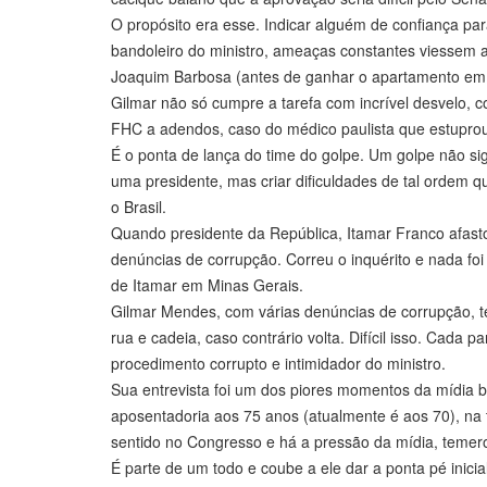
O propósito era esse. Indicar alguém de confiança pa
bandoleiro do ministro, ameaças constantes viessem 
Joaquim Barbosa (antes de ganhar o apartamento em 
Gilmar não só cumpre a tarefa com incrível desvelo,
FHC a adendos, caso do médico paulista que estupro
É o ponta de lança do time do golpe. Um golpe não si
uma presidente, mas criar dificuldades de tal ordem 
o Brasil.
Quando presidente da República, Itamar Franco afast
denúncias de corrupção. Correu o inquérito e nada foi
de Itamar em Minas Gerais.
Gilmar Mendes, com várias denúncias de corrupção, t
rua e cadeia, caso contrário volta. Difícil isso. Cada
procedimento corrupto e intimidador do ministro.
Sua entrevista foi um dos piores momentos da mídia b
aposentadoria aos 75 anos (atualmente é aos 70), na 
sentido no Congresso e há a pressão da mídia, teme
É parte de um todo e coube a ele dar a ponta pé inici