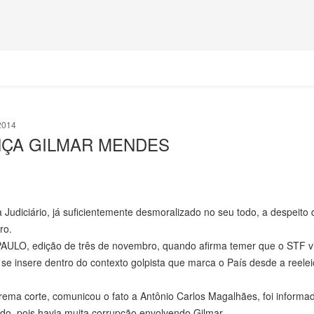
2014
ANÇA GILMAR MENDES
Judiciário, já suficientemente desmoralizado no seu todo, a despeito 
ro.
AULO, edição de três de novembro, quando afirma temer que o STF v
 se insere dentro do contexto golpista que marca o País desde a reele
ema corte, comunicou o fato a Antônio Carlos Magalhães, foi informa
ado, pois havia muita corrupção envolvendo Gilmar.