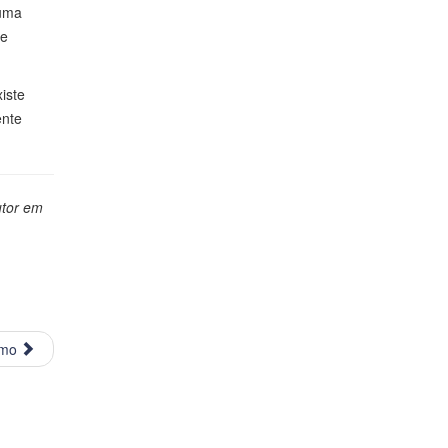
 uma
ie
iste
ente
utor em
imo