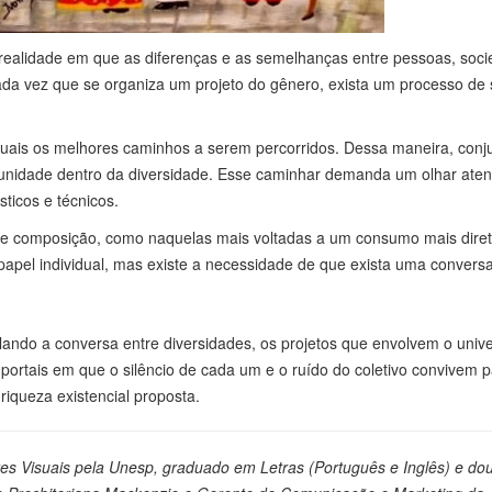
realidade em que as diferenças e as semelhanças entre pessoas, soc
cada vez que se organiza um projeto do gênero, exista um processo de
quais os melhores caminhos a serem percorridos. Dessa maneira, conj
r unidade dentro da diversidade. Esse caminhar demanda um olhar aten
ticos e técnicos.
 de composição, como naquelas mais voltadas a um consumo mais dire
 papel individual, mas existe a necessidade de que exista uma convers
ulando a conversa entre diversidades, os projetos que envolvem o univ
portais em que o silêncio de cada um e o ruído do coletivo convivem 
riqueza existencial proposta.
tes Visuais pela Unesp, graduado em Letras (Português e Inglês) e do