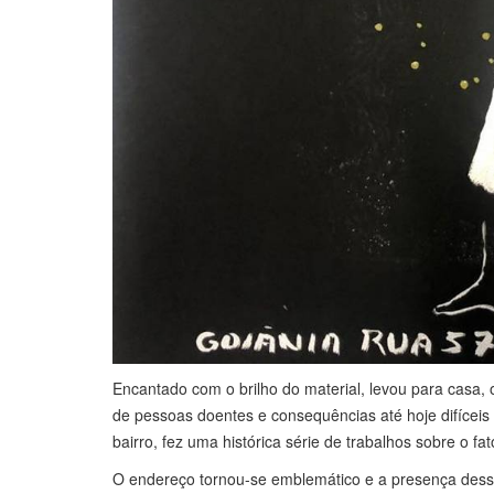
Encantado com o brilho do material, levou para casa, 
de pessoas doentes e consequências até hoje difíce
bairro, fez uma histórica série de trabalhos sobre o fa
O endereço tornou-se emblemático e a presença dessa