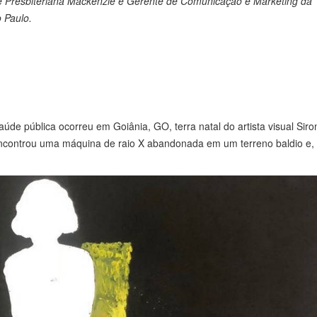
ade Presbiteriana Mackenzie e Gerente de Comunicação e Marketing da
 Paulo.
úde pública ocorreu em Goiânia, GO, terra natal do artista visual Sir
ncontrou uma máquina de raio X abandonada em um terreno baldio e, 