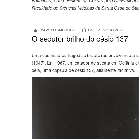
Educação, Arte e História da Cultura pela Universid
Faculdade de Ciências Médicas da Santa Casa de São
OSCAR D’AMBROSIO
12 DEZEMBRO 2018
O sedutor brilho do césio 137
Uma das maiores tragédias brasileiras envolvendo a sa
(1947). Em 1987, um catador de sucata em Goiânia e
dela, uma cápsula de césio 137, altamente radiativa.