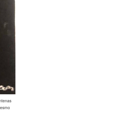
entenas
 mesmo