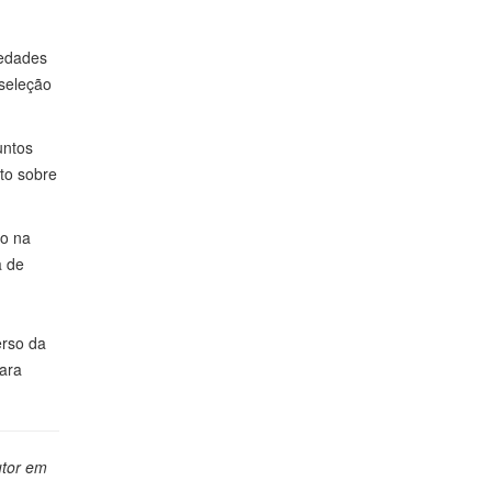
iedades
 seleção
untos
to sobre
to na
a de
erso da
para
utor em