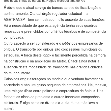
Três novas linhas de barcas na Região Metropolitana do Rio
É óbvio que o atual serviço de barcas carece de fiscalização e
aprimoramento. O atual órgão regulador estadual – a
AGETRANSP - tem se mostrado muito ausente de suas funções.
Há a necessidade de que esta agência tenha seus quadros
renovados e preenchidos por critérios técnicos e de competência
comprovada.
Outro aspecto a ser considerado é o
lobby
dos empresários de
ônibus. O transporte por ônibus são concessões municipais ou
estaduais. A força deste
lobby
é facilmente percebida na demora
na construção e na ampliação do Metrô. É fácil ainda notar a
ausência desta modalidade de transporte nas grandes cidades
do mundo inteiro.
Cabe-nos exigir alterações no modelo que venham favorecer a
sociedade e não um grupo pequeno de empresários. Há, todavia,
uma relação ilícita entre políticos e empresários de ônibus. Uns
fecham os olhos ao problema e outros financiam campanhas
eleitorais. É algo como se diz no dia-a-dia: “uma mão lava a
outra”.