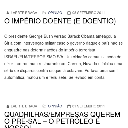
LAERTE BRAGA
OPINIÃO
08 SETEMBRO 2011
O IMPÉRIO DOENTE (E DOENTIO)
O presidente George Bush versão Barack Obama ameaçou a
Síria com intervenção militar caso o governo daquele país não se
enquadre nas determinações do império terrorista
ISRAEL/EUA/TERRORISMO S/A. Um cidadão comum - modo de
dizer - entrou num restaurante em Carson, Nevada e iniciou uma
série de disparos contra os que lá estavam. Portava uma semi-
automática, matou um e feriu sete. Se levado em conta
LAERTE BRAGA
OPINIÃO
01 SETEMBRO 2011
QUADRILHAS/EMPRESAS QUEREM
O PRÉ-SAL – O PETRÓLEO É
NOSSO!