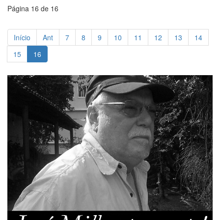
Página 16 de 16
Início
Ant
7
8
9
10
11
12
13
14
15
16