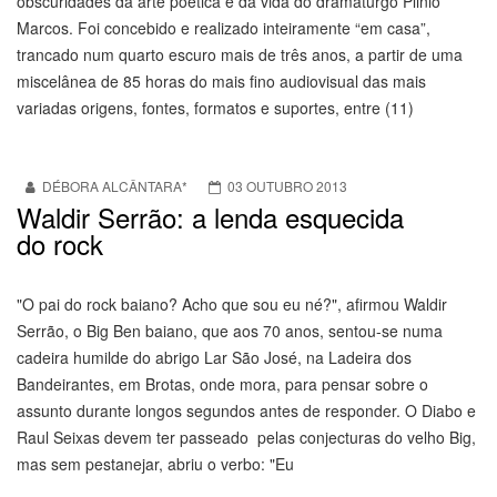
obscuridades da arte poética e da vida do dramaturgo Plinio
Marcos. Foi concebido e realizado inteiramente “em casa”,
trancado num quarto escuro mais de três anos, a partir de uma
miscelânea de 85 horas do mais fino audiovisual das mais
variadas origens, fontes, formatos e suportes, entre (11)
DÉBORA ALCÂNTARA*
03 OUTUBRO 2013
Waldir Serrão: a lenda esquecida
do rock
"O pai do rock baiano? Acho que sou eu né?", afirmou Waldir
Serrão, o Big Ben baiano, que aos 70 anos, sentou-se numa
cadeira humilde do abrigo Lar São José, na Ladeira dos
Bandeirantes, em Brotas, onde mora, para pensar sobre o
assunto durante longos segundos antes de responder. O Diabo e
Raul Seixas devem ter passeado pelas conjecturas do velho Big,
mas sem pestanejar, abriu o verbo: "Eu