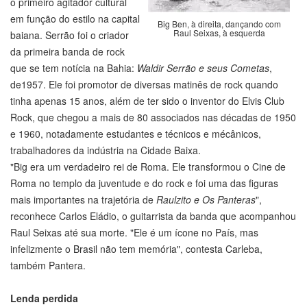
o primeiro agitador cultural
em função do estilo na capital
Big Ben, à direita, dançando com
Raul Seixas, à esquerda
baiana. Serrão foi o criador
da primeira banda de rock
que se tem notícia na Bahia:
Waldir Serrão e seus Cometas
,
de1957. Ele foi promotor de diversas matinês de rock quando
tinha apenas 15 anos, além de ter sido o inventor do Elvis Club
Rock, que chegou a mais de 80 associados nas décadas de 1950
e 1960, notadamente estudantes e técnicos e mécânicos,
trabalhadores da indústria na Cidade Baixa.
"Big era um verdadeiro rei de Roma. Ele transformou o Cine de
Roma no templo da juventude e do rock e foi uma das figuras
mais importantes na trajetória de
Raulzito e Os Panteras
",
reconhece Carlos Eládio, o guitarrista da banda que acompanhou
Raul Seixas até sua morte. "Ele é um ícone no País, mas
infelizmente o Brasil não tem memória", contesta Carleba,
também Pantera.
Lenda perdida