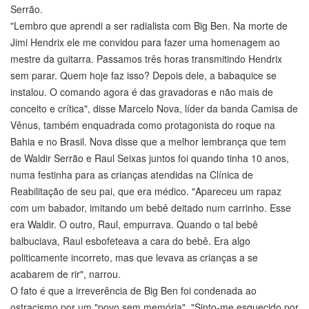
Serrão.
"Lembro que aprendi a ser radialista com Big Ben. Na morte de
Jimi Hendrix ele me convidou para fazer uma homenagem ao
mestre da guitarra. Passamos três horas transmitindo Hendrix
sem parar. Quem hoje faz isso? Depois dele, a babaquice se
instalou. O comando agora é das gravadoras e não mais de
conceito e crítica", disse Marcelo Nova, líder da banda Camisa de
Vênus, também enquadrada como protagonista do roque na
Bahia e no Brasil. Nova disse que a melhor lembrança que tem
de Waldir Serrão e Raul Seixas juntos foi quando tinha 10 anos,
numa festinha para as crianças atendidas na Clínica de
Reabilitação de seu pai, que era médico. "Apareceu um rapaz
com um babador, imitando um bebê deitado num carrinho. Esse
era Waldir. O outro, Raul, empurrava. Quando o tal bebê
balbuciava, Raul esbofeteava a cara do bebê. Era algo
politicamente incorreto, mas que levava as crianças a se
acabarem de rir", narrou.
O fato é que a irreverência de Big Ben foi condenada ao
ostracismo por um "povo sem memória". "Sinto-me esquecido por