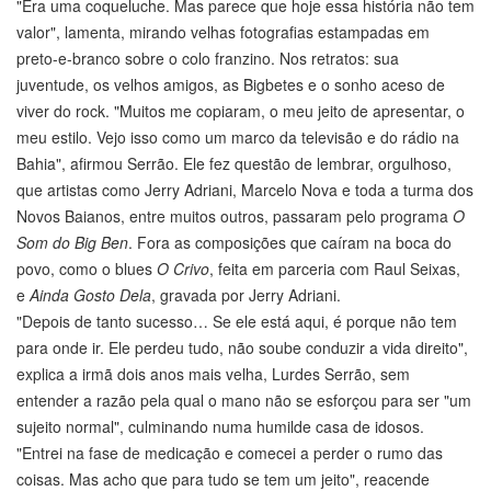
"Era uma coqueluche. Mas parece que hoje essa história não tem
valor", lamenta, mirando velhas fotografias estampadas em
preto-e-branco sobre o colo franzino. Nos retratos: sua
juventude, os velhos amigos, as Bigbetes e o sonho aceso de
viver do rock. "Muitos me copiaram, o meu jeito de apresentar, o
meu estilo. Vejo isso como um marco da televisão e do rádio na
Bahia", afirmou Serrão. Ele fez questão de lembrar, orgulhoso,
que artistas como Jerry Adriani, Marcelo Nova e toda a turma dos
Novos Baianos, entre muitos outros, passaram pelo programa
O
Som do Big Ben
. Fora as composições que caíram na boca do
povo, como o blues
O Crivo
, feita em parceria com Raul Seixas,
e
Ainda Gosto Dela
, gravada por Jerry Adriani.
"Depois de tanto sucesso… Se ele está aqui, é porque não tem
para onde ir. Ele perdeu tudo, não soube conduzir a vida direito",
explica a irmã dois anos mais velha, Lurdes Serrão, sem
entender a razão pela qual o mano não se esforçou para ser "um
sujeito normal", culminando numa humilde casa de idosos.
"Entrei na fase de medicação e comecei a perder o rumo das
coisas. Mas acho que para tudo se tem um jeito", reacende