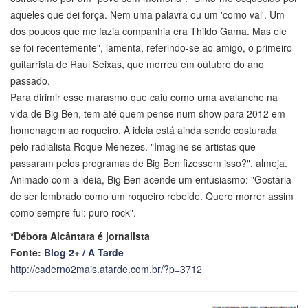
aqueles que dei força. Nem uma palavra ou um 'como vai'. Um
dos poucos que me fazia companhia era Thildo Gama. Mas ele
se foi recentemente", lamenta, referindo-se ao amigo, o primeiro
guitarrista de Raul Seixas, que morreu em outubro do ano
passado.
Para dirimir esse marasmo que caiu como uma avalanche na
vida de Big Ben, tem até quem pense num show para 2012 em
homenagem ao roqueiro. A ideia está ainda sendo costurada
pelo radialista Roque Menezes. "Imagine se artistas que
passaram pelos programas de Big Ben fizessem isso?", almeja.
Animado com a ideia, Big Ben acende um entusiasmo: "Gostaria
de ser lembrado como um roqueiro rebelde. Quero morrer assim
como sempre fui: puro rock".
*Débora Alcântara é jornalista
Fonte:
Blog 2+ / A Tarde
http://caderno2mais.atarde.com.br/?p=3712