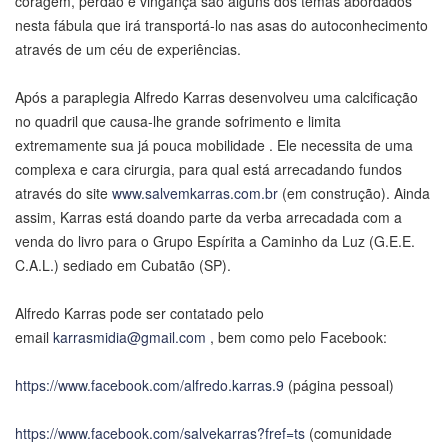
coragem, perdão e vingança são alguns dos temas abordados
nesta fábula que irá transportá-lo nas asas do autoconhecimento
através de um céu de experiências.
Após a paraplegia Alfredo Karras desenvolveu uma calcificação
no quadril que causa-lhe grande sofrimento e limita
extremamente sua já pouca mobilidade . Ele necessita de uma
complexa e cara cirurgia, para qual está arrecadando fundos
através do site
www.salvemkarras.com.br
(em construção). Ainda
assim, Karras está doando parte da verba arrecadada com a
venda do livro para o Grupo Espírita a Caminho da Luz (G.E.E.
C.A.L.) sediado em Cubatão (SP).
Alfredo Karras pode ser contatado pelo
email
karrasmidia@gmail.com
, bem como pelo Facebook:
https://www.facebook.com/alfredo.karras.9
(página pessoal)
https://www.facebook.com/salvekarras?fref=ts
(comunidade