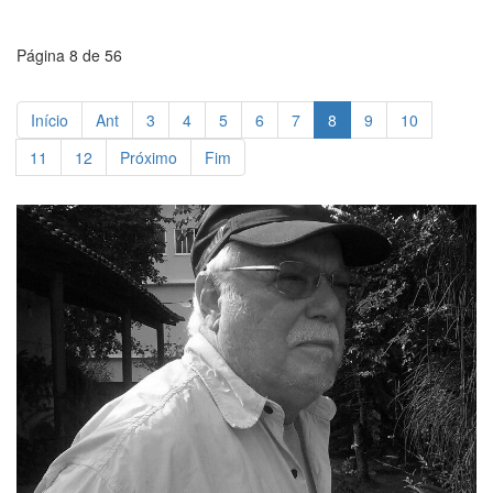
Página 8 de 56
Início
Ant
3
4
5
6
7
8
9
10
11
12
Próximo
Fim