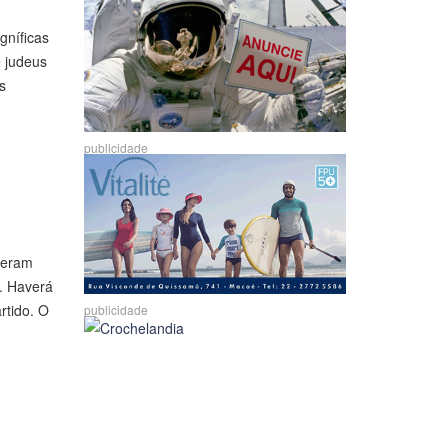
gníficas
 judeus
s
publicidade
xeram
". Haverá
rtido. O
publicidade