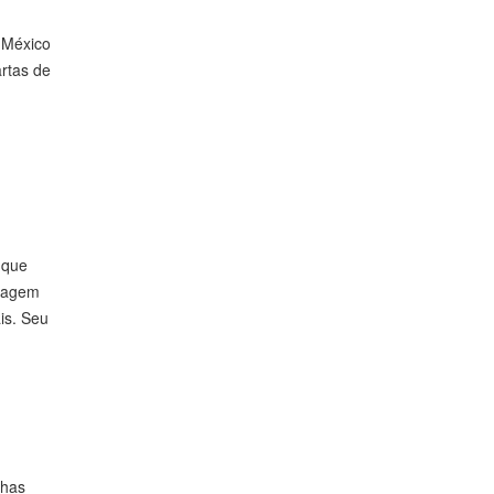
O México
artas de
 que
avagem
is. Seu
lhas