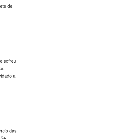
ete de
e sofreu
tou
vidado a
ércio das
 Se