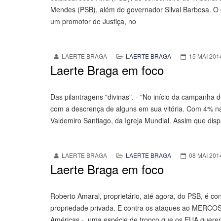
Mendes (PSB), além do governador Silval Barbosa. O 
um promotor de Justiça, no
LAERTE BRAGA
LAERTE BRAGA
15 MAI 201
Laerte Braga em foco
Das pilantragens "divinas". - "No início da campanha
com a descrença de alguns em sua vitória. Com 4% na
Valdemiro Santiago, da Igreja Mundial. Assim que disp
LAERTE BRAGA
LAERTE BRAGA
08 MAI 201
Laerte Braga em foco
Roberto Amaral, proprietário, até agora, do PSB, é co
propriedade privada. E contra os ataques ao MERCOSUL
Américas -, uma espécie de tronco que os EUA querem