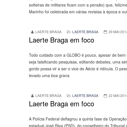
solteiras de militares ficam com a pensão) que, feliz
Marinho foi celebrada em várias revistas à época e out
LAERTE BRAGA
LAERTE BRAGA
29 MAI 201
Laerte Braga em foco
Todo cuidado com a GLOBO é pouco, apesar de bem de
seja falsificando pesquisas, editando debates, uma sé
gordo possa vir a ser o vice de Aécio é ridícula. O pes
levado uma boa grana
LAERTE BRAGA
LAERTE BRAGA
22 MAI 201
Laerte Braga em foco
A Polícia Federal deflagrou a quinta fase da Operaç
estadual José Riva (PSD), do conselheiro do Tribunal