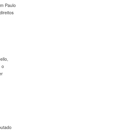
com Paulo
direitos
llo,
o o
er
putado