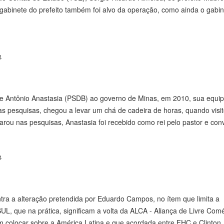
gabinete do prefeito também foi alvo da operação, como ainda o gabin
4
 de Antônio Anastasia (PSDB) ao governo de Minas, em 2010, sua equip
s pesquisas, chegou a levar um chá de cadeira de horas, quando visi
arou nas pesquisas, Anastasia foi recebido como rei pelo pastor e con
4
ntra a alteração pretendida por Eduardo Campos, no ítem que limita a
, que na prática, significam a volta da ALCA - Aliança de Livre Com
 colocar sobre a América Latina e que acordada entre FHC e Clinton.