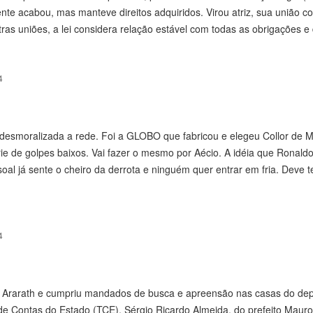
mente acabou, mas manteve direitos adquiridos. Virou atriz, sua união 
ras uniões, a lei considera relação estável com todas as obrigações e 
4
smoralizada a rede. Foi a GLOBO que fabricou e elegeu Collor de Me
rie de golpes baixos. Vai fazer o mesmo por Aécio. A idéia que Ronald
soal já sente o cheiro da derrota e ninguém quer entrar em fria. Deve t
4
ão Ararath e cumpriu mandados de busca e apreensão nas casas do de
 de Contas do Estado (TCE), Sérgio Ricardo Almeida, do prefeito Mauro