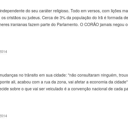
dependente do seu caráter religioso. Todo em versos, com lições ma
cristãos ou judeus. Cerca de 3% da população do Irã é formada de
lheres iranianas fazem parte do Parlamento. O CORÃO jamais negou o
2014
 mudanças no trânsito em sua cidade: "não consultaram ninguém, trou
 ponte ali, acabou com a rua da zona, vai afetar a economia da cidade
cide sobre o que vai ser veiculado é a convenção nacional de cada pa
2014