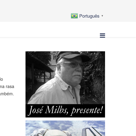
Português
▼
do
uma rasa
também.