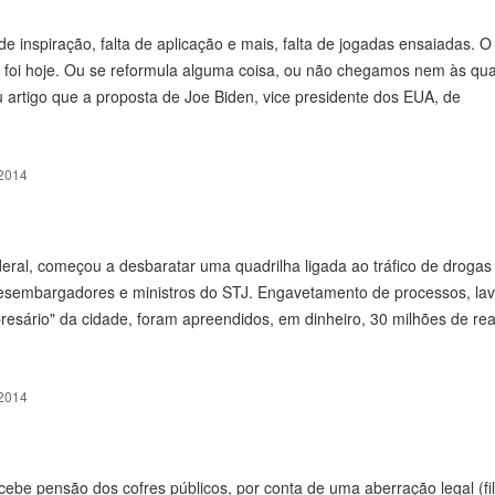
de inspiração, falta de aplicação e mais, falta de jogadas ensaiadas. 
os foi hoje. Ou se reformula alguma coisa, ou não chegamos nem às qu
eu artigo que a proposta de Joe Biden, vice presidente dos EUA, de
2014
ederal, começou a desbaratar uma quadrilha ligada ao tráfico de drogas
ça desembargadores e ministros do STJ. Engavetamento de processos, l
resário" da cidade, foram apreendidos, em dinheiro, 30 milhões de rea
2014
recebe pensão dos cofres públicos, por conta de uma aberração legal (fi