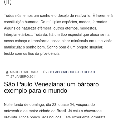
(II)
Todos nós temos um sonho e o desejo de realizá-lo. É inerente à
constituição humana. De múltiplas espécies, modos, formatos...
Alguns de natureza efêmera, outros eternos, modestos,
interplanetários... Todavia, há um tipo especial que aloca-se na
nossa cabeça e transforma nosso olhar minúsculo em uma visão
maiúscula: o sonho bom. Sonho bom é um projeto singular,
tecido com os fios da providência,
MAURO CARRARA
COLABORADORES DO REBATE
27 JANEIRO 2011
São Paulo Veneziana: um bárbaro
exemplo para o mundo
Noite funda de domingo, dia 23, quase 24, véspera do
aniversário da maior cidade do Brasil. Já caiu a chuvarada
prevista. Pinga pouco, aos poucos. Este experiente jornalista