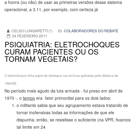
a honra (ou não) de usar as primeiras versões desse sistema
operacional, a 3.11, por exemplo, com certeza já
CELSO LUNGARETTI (*)
COLABORADORES DO REBATE
24 FEVEREIRO 2011
PSIQUIATRIA: ELETROCHOQUES
CURAM PACIENTES OU OS
TORNAM VEGETAIS?
O eletrochoque tinha papel de destaque nas torturas aplicadas pela ditadura de
1964/85
No período mais agudo da luta armada - fui preso em abril de
1970 -, o
tempo
era fator primordial para os dois lados:
o militante sabia que seu agrupamento estava tratando de
tornar inofensivas todas as informações de que ele
dispunha, então, se resistisse o suficiente (na VPR, fixamos
tal limite em 24