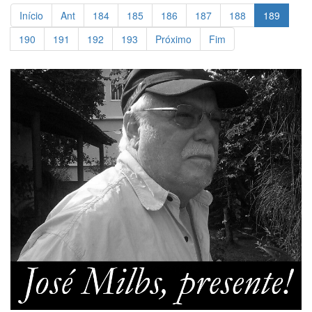
Início
Ant
184
185
186
187
188
189
190
191
192
193
Próximo
Fim