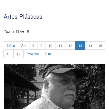
Artes Plásticas
Página 13 de 18
Início
Ant
8
9
10
11
12
13
14
15
16
17
Próximo
Fim