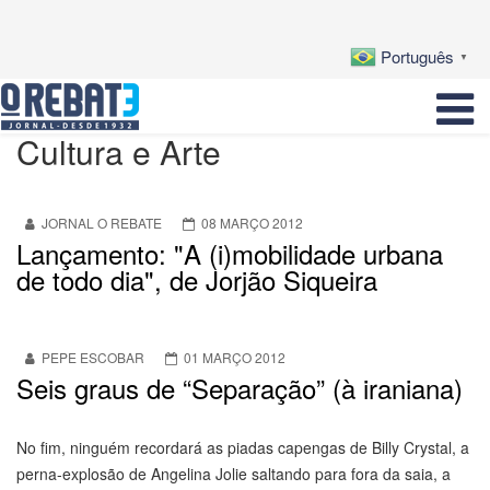
Português
▼
Cultura e Arte
JORNAL O REBATE
08 MARÇO 2012
Lançamento: "A (i)mobilidade urbana
de todo dia", de Jorjão Siqueira
PEPE ESCOBAR
01 MARÇO 2012
Seis graus de “Separação” (à iraniana)
No fim, ninguém recordará as piadas capengas de Billy Crystal, a
perna-explosão de Angelina Jolie saltando para fora da saia, a