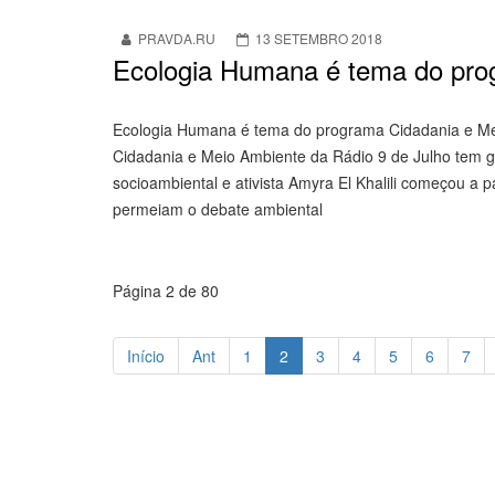
PRAVDA.RU
13 SETEMBRO 2018
Ecologia Humana é tema do pro
Ecologia Humana é tema do programa Cidadania e Mei
Cidadania e Meio Ambiente da Rádio 9 de Julho tem g
socioambiental e ati­vista Amyra El Kha­lili começou a
permeiam o debate ambiental
Página 2 de 80
Início
Ant
1
2
3
4
5
6
7