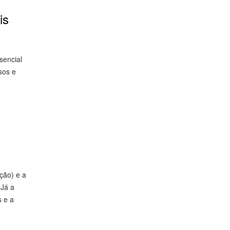
is
sencial
sos e
ção) e a
 Já a
s e a