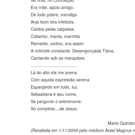
No final, no Conceição.
Era mãe, apoio amigo,
De todo pobre, mendigo
Anjo bom dos infelizes,
Caídos pelas calçadas.
Cobertor, manta, marmita
Remédio, ombro, era assim
A rotinoite constante. Desengonçada Tiana,
Cantando sob as marquises.
......................................
Lá do alto ela me acena,
Com aquela expressão serena
Espargindo em tudo, luz.
Sebastiana é seu nome,
Se pergunto o sobrenome,
Só completa:...de Jesus.
Mario Quintana Malaquias 
(Recebida em 1/11/2009 pelo médium Arael Magnus n