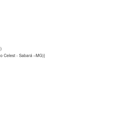
)
o Celest - Sabará –MG)}