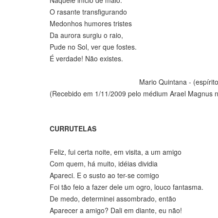
Naquele início de maio.
O rasante transfigurando
Medonhos humores tristes
Da aurora surgiu o raio,
Pude no Sol, ver que fostes.
É verdade! Não existes.
Mario Quintana - (espírito
(Recebido em 1/11/2009 pelo médium Arael Magnus n
CURRUTELAS
Feliz, fui certa noite, em visita, a um amigo
Com quem, há muito, idéias dividia
Apareci. E o susto ao ter-se comigo
Foi tão feio a fazer dele um ogro, louco fantasma.
De medo, determinei assombrado, então
Aparecer a amigo? Dali em diante, eu não!