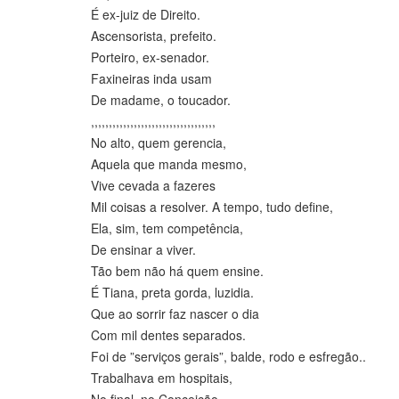
É ex-juiz de Direito.
Ascensorista, prefeito.
Porteiro, ex-senador.
Faxineiras inda usam
De madame, o toucador.
,,,,,,,,,,,,,,,,,,,,,,,,,,,,,,,,,,,
No alto, quem gerencia,
Aquela que manda mesmo,
Vive cevada a fazeres
Mil coisas a resolver. A tempo, tudo define,
Ela, sim, tem competência,
De ensinar a viver.
Tão bem não há quem ensine.
É Tiana, preta gorda, luzidia.
Que ao sorrir faz nascer o dia
Com mil dentes separados.
Foi de ”serviços gerais”, balde, rodo e esfregão..
Trabalhava em hospitais,