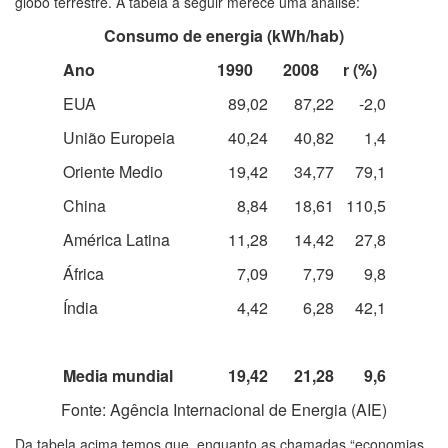
globo terrestre. A tabela a seguir merece uma análise:
Consumo de energia (kWh/hab)
Ano
1990
2008
r
(%)
EUA
89,02
87,22
-2,0
União Europeia
40,24
40,82
1,4
Oriente Medio
19,42
34,77
79,1
China
8,84
18,61
110,5
América Latina
11,28
14,42
27,8
África
7,09
7,79
9,8
Índia
4,42
6,28
42,1
Media mundial
19,42
21,28
9,6
Fonte: Agência Internacional de Energia (AIE)
Da tabela acima temos que, enquanto as chamadas “economias