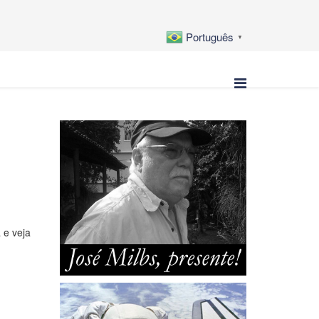
Português
▼
 e veja