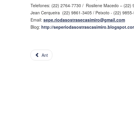
Telefones: (22) 2764-7730 / Rosilene Macedo – (22)
Jean Cerqueira (22) 9861-3405 / Peixoto - (22) 9855
Email:
sepe.riodasostrasecasimiro@gmail.com
Blog:
http://seperiodasostrascasimiro.blogspot.co
Ant