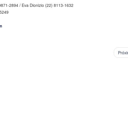
 9871-2894 / Eva Dionizio (22) 8113-1632
-5249
m
Próx