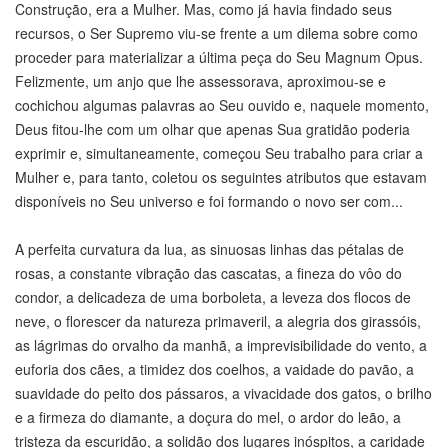
Construção, era a Mulher. Mas, como já havia findado seus
recursos, o Ser Supremo viu-se frente a um dilema sobre como
proceder para materializar a última peça do Seu Magnum Opus.
Felizmente, um anjo que lhe assessorava, aproximou-se e
cochichou algumas palavras ao Seu ouvido e, naquele momento,
Deus fitou-lhe com um olhar que apenas Sua gratidão poderia
exprimir e, simultaneamente, começou Seu trabalho para criar a
Mulher e, para tanto, coletou os seguintes atributos que estavam
disponíveis no Seu universo e foi formando o novo ser com...
A perfeita curvatura da lua, as sinuosas linhas das pétalas de
rosas, a constante vibração das cascatas, a fineza do vôo do
condor, a delicadeza de uma borboleta, a leveza dos flocos de
neve, o florescer da natureza primaveril, a alegria dos girassóis,
as lágrimas do orvalho da manhã, a imprevisibilidade do vento, a
euforia dos cães, a timidez dos coelhos, a vaidade do pavão, a
suavidade do peito dos pássaros, a vivacidade dos gatos, o brilho
e a firmeza do diamante, a doçura do mel, o ardor do leão, a
tristeza da escuridão, a solidão dos lugares inóspitos, a caridade