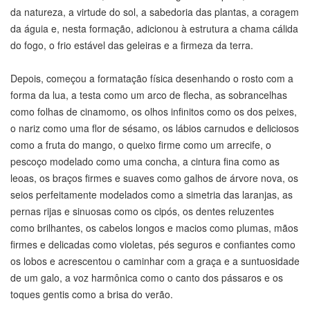
da natureza, a virtude do sol, a sabedoria das plantas, a coragem
da águia e, nesta formação, adicionou à estrutura a chama cálida
do fogo, o frio estável das geleiras e a firmeza da terra.
Depois, começou a formatação física desenhando o rosto com a
forma da lua, a testa como um arco de flecha, as sobrancelhas
como folhas de cinamomo, os olhos infinitos como os dos peixes,
o nariz como uma flor de sésamo, os lábios carnudos e deliciosos
como a fruta do mango, o queixo firme como um arrecife, o
pescoço modelado como uma concha, a cintura fina como as
leoas, os braços firmes e suaves como galhos de árvore nova, os
seios perfeitamente modelados como a simetria das laranjas, as
pernas rijas e sinuosas como os cipós, os dentes reluzentes
como brilhantes, os cabelos longos e macios como plumas, mãos
firmes e delicadas como violetas, pés seguros e confiantes como
os lobos e acrescentou o caminhar com a graça e a suntuosidade
de um galo, a voz harmônica como o canto dos pássaros e os
toques gentis como a brisa do verão.