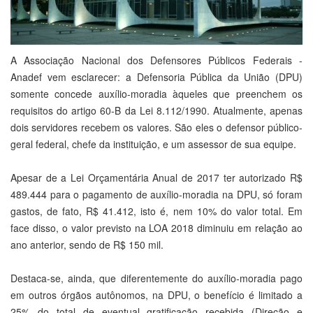
A Associação Nacional dos Defensores Públicos Federais -
Anadef vem esclarecer: a Defensoria Pública da União (DPU)
somente concede auxílio-moradia àqueles que preenchem os
requisitos do artigo 60-B da Lei 8.112/1990. Atualmente, apenas
dois servidores recebem os valores. São eles o defensor público-
geral federal, chefe da instituição, e um assessor de sua equipe.
Apesar de a Lei Orçamentária Anual de 2017 ter autorizado R$
489.444 para o pagamento de auxílio-moradia na DPU, só foram
gastos, de fato, R$ 41.412, isto é, nem 10% do valor total. Em
face disso, o valor previsto na LOA 2018 diminuiu em relação ao
ano anterior, sendo de R$ 150 mil.
Destaca-se, ainda, que diferentemente do auxílio-moradia pago
em outros órgãos autônomos, na DPU, o benefício é limitado a
25% do total de eventual gratificação recebida (Direção e