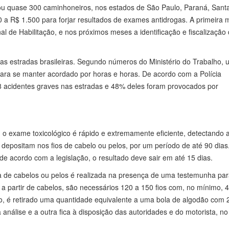
ficou quase 300 caminhoneiros, nos estados de São Paulo, Paraná, Sant
 a R$ 1.500 para forjar resultados de exames antidrogas. A primeira 
nal de Habilitação, e nos próximos meses a identificação e fiscalização
s estradas brasileiras. Segundo números do Ministério do Trabalho, 
para se manter acordado por horas e horas. De acordo com a Polícia
8 acidentes graves nas estradas e 48% deles foram provocados por
, o exame toxicológico é rápido e extremamente eficiente, detectando 
depositam nos fios de cabelo ou pelos, por um período de até 90 dias.
de acordo com a legislação, o resultado deve sair em até 15 dias.
ta de cabelos ou pelos é realizada na presença de uma testemunha pa
 a partir de cabelos, são necessários 120 a 150 fios com, no mínimo, 
o, é retirado uma quantidade equivalente a uma bola de algodão com 
análise e a outra fica à disposição das autoridades e do motorista, n