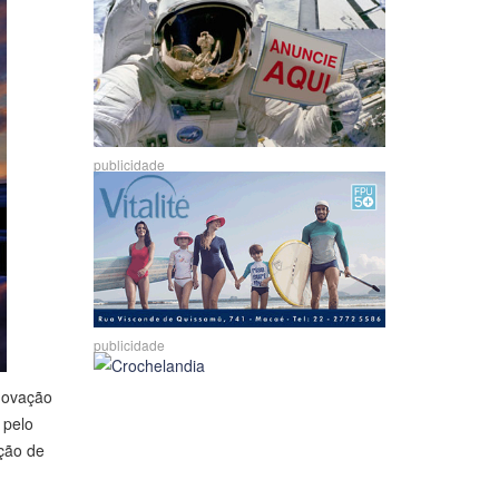
publicidade
publicidade
enovação
 pelo
ação de