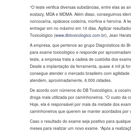
“O teste verifica diversas substâncias, entre elas as
ecstazy, MDA e MDMA. Além disso, conseguimos identi
norcocaína, opiáceos codeína, morfina e heroína. A l
entregar em no máximo em 10 dias. Agilizar resultados
Toxicológico (
www.dbtoxicologico.com.br
), Jean Harats
A empresa, que pertence ao grupo Diagnósticos do Bra
para exame toxicológico e responde por aproximadame
teste, a empresa trata a cadeia de custódia dos exam
Desde a implantação da ferramenta, quase 4 mil já fora
consegue atender o mercado brasileiro com agilidade
atendem, aproximadamente, 6.000 cidades.
De acordo com números do DB Toxicológico, a cocaína
droga mais utilizada por caminhoneiros. “O custo da 
Hoje, ela é responsável por mais da metade dos exames
caminhoneiros que querem se manter acordados por vá
Caso o resultado do exame seja positivo para qualquer
meses para realizar um novo exame. “Após a realizaçã