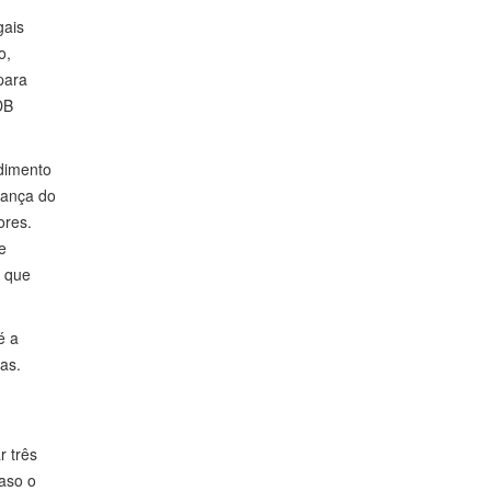
gais
o,
para
DB
ndimento
rança do
ores.
e
s que
é a
as.
r três
caso o