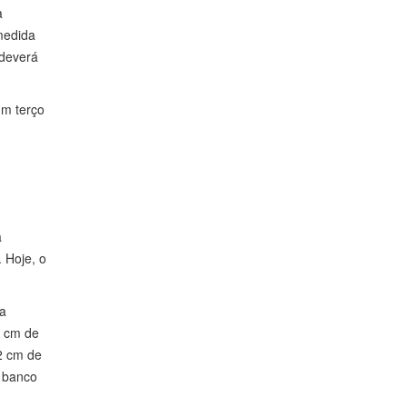
a
medida
 deverá
um terço
a
 Hoje, o
ra
4 cm de
2 cm de
o banco