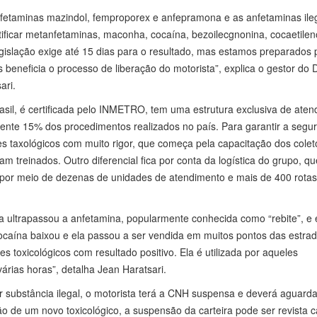
 anfetaminas mazindol, femproporex e anfepramona e as anfetaminas ile
ficar metanfetaminas, maconha, cocaína, bezoilecgnonina, cocaetilen
egislação exige até 15 dias para o resultado, mas estamos preparados 
 beneficia o processo de liberação do motorista”, explica o gestor do 
ari.
sil, é certificada pelo INMETRO, tem uma estrutura exclusiva de ate
nte 15% dos procedimentos realizados no país. Para garantir a segu
es taxológicos com muito rigor, que começa pela capacitação dos colet
m treinados. Outro diferencial fica por conta da logística do grupo, qu
 por meio de dezenas de unidades de atendimento e mais de 400 rota
 ultrapassou a anfetamina, popularmente conhecida como “rebite”, e 
cocaína baixou e ela passou a ser vendida em muitos pontos das estrad
 toxicológicos com resultado positivo. Ela é utilizada por aqueles
rias horas”, detalha Jean Haratsari.
 substância ilegal, o motorista terá a CNH suspensa e deverá aguarda
o de um novo toxicológico, a suspensão da carteira pode ser revista 