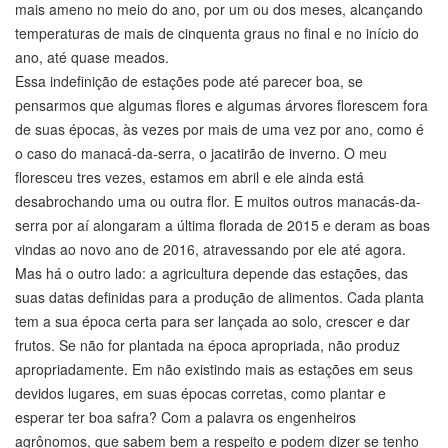
mais ameno no meio do ano, por um ou dos meses, alcançando
temperaturas de mais de cinquenta graus no final e no início do
ano, até quase meados.
Essa indefinição de estações pode até parecer boa, se
pensarmos que algumas flores e algumas árvores florescem fora
de suas épocas, às vezes por mais de uma vez por ano, como é
o caso do manacá-da-serra, o jacatirão de inverno. O meu
floresceu tres vezes, estamos em abril e ele ainda está
desabrochando uma ou outra flor. E muitos outros manacás-da-
serra por aí alongaram a última florada de 2015 e deram as boas
vindas ao novo ano de 2016, atravessando por ele até agora.
Mas há o outro lado: a agricultura depende das estações, das
suas datas definidas para a produção de alimentos. Cada planta
tem a sua época certa para ser lançada ao solo, crescer e dar
frutos. Se não for plantada na época apropriada, não produz
apropriadamente. Em não existindo mais as estações em seus
devidos lugares, em suas épocas corretas, como plantar e
esperar ter boa safra? Com a palavra os engenheiros
agrônomos, que sabem bem a respeito e podem dizer se tenho