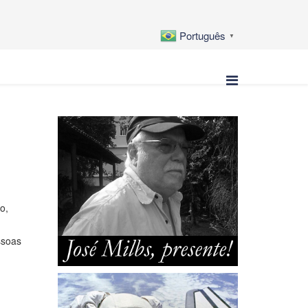
Português
▼
o,
ssoas