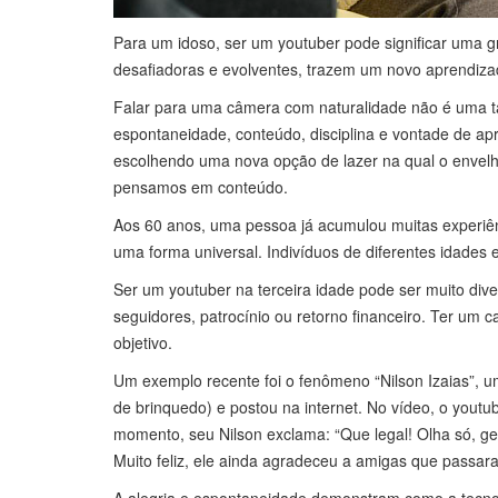
Para um idoso, ser um youtuber pode significar uma gr
desafiadoras e evolventes, trazem um novo aprendizad
Falar para uma câmera com naturalidade não é uma tar
espontaneidade, conteúdo, disciplina e vontade de ap
escolhendo uma nova opção de lazer na qual o envel
pensamos em conteúdo.
Aos 60 anos, uma pessoa já acumulou muitas experiên
uma forma universal. Indivíduos de diferentes idades e
Ser um youtuber na terceira idade pode ser muito di
seguidores, patrocínio ou retorno financeiro. Ter um ca
objetivo.
Um exemplo recente foi o fenômeno “Nilson Izaias”, um
de brinquedo) e postou na internet. No vídeo, o yout
momento, seu Nilson exclama: “Que legal! Olha só, gent
Muito feliz, ele ainda agradeceu a amigas que passara