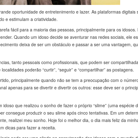
ande oportunidade de entretenimento e lazer. As plataformas digitais 
o e estimulam a criatividade.
efa fácil para a maioria das pessoas, principalmente para os idosos.
render. Quando um idoso decide se aventurar nas redes sociais, ele es
hecimento deixa de ser um obstáculo e passar a ser uma vantagem, q
cias, tanto pessoais como profissionais, que podem ser compartilhad
 localidades poderão “curtir”, “seguir” e “compartilhar” as postagens.
vertido, principalmente quando não se tem a preocupação com o númer
nal apenas para se divertir e divertir os outros: esse deve ser o princip
 idoso que realizou o sonho de fazer o próprio “slime” (uma espécie d
uber consegue produzir o seu slime após cinco tentativas. Em um deter
e, realizei meu sonho. Hoje foi o melhor dia, o dia mais feliz da minha
m dicas para fazer a receita.