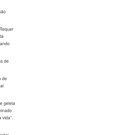
são
 Requer
tá
uando
as de
o de
al
e geleia
minado
 vida”.